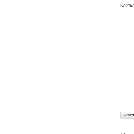
Клетк
читат