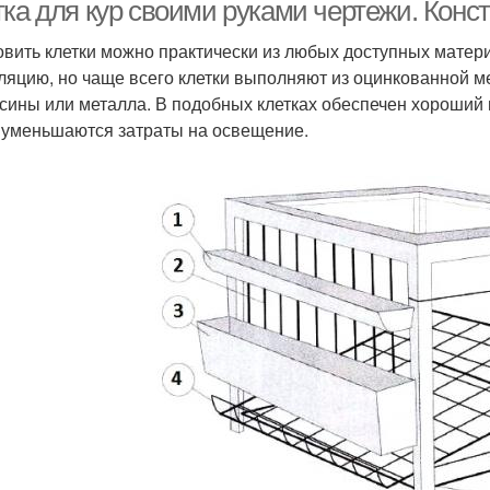
количество
ка для кур своими руками чертежи. Конс
овить клетки можно практически из любых доступных матер
ляцию, но чаще всего клетки выполняют из оцинкованной ме
томатические клетки
Клетки для кур-несушек
К
сины или металла. В подобных клетках обеспечен хороший 
 уменьшаются затраты на освещение.