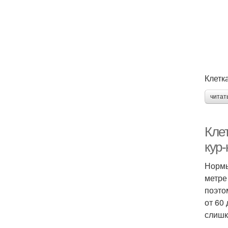
Клетк
читат
Кле
кур
Нормы
метре
поэто
от 60
слишк