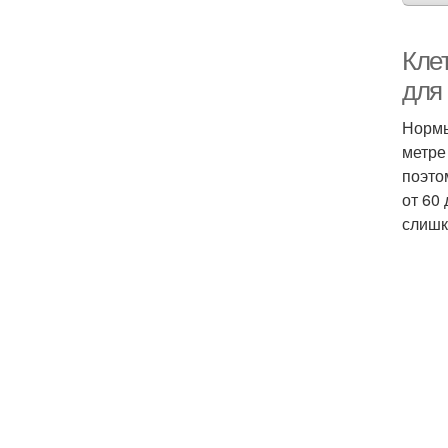
Кле
для
Нормы
метре
поэто
от 60
слишк