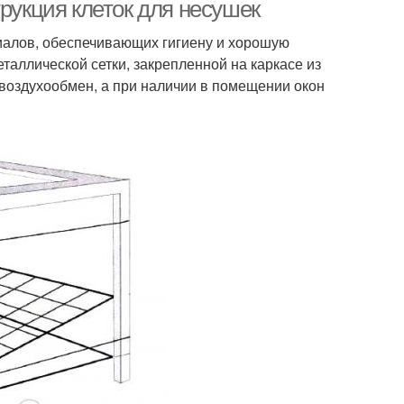
трукция клеток для несушек
иалов, обеспечивающих гигиену и хорошую
таллической сетки, закрепленной на каркасе из
летки на заказ
воздухообмен, а при наличии в помещении окон