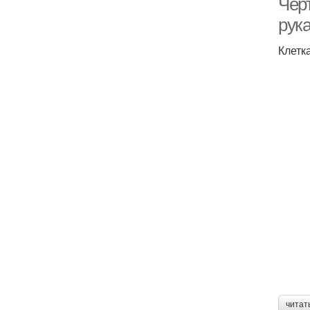
Чер
рук
Клетк
читат