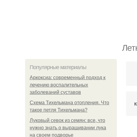
Лет
Популярные материалы
Аркоксиа: современный подход к
лечению воспалительных
заболеваний суставов
Схема Тихельмана отопления. Что
К
такое петля Тихельмана?
Луковый севок из семян: все, что
нужно знать о выращивании лука
С
на своем подворье