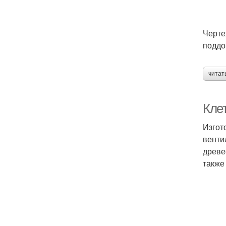
Черте
поддо
читат
Клет
Изгот
венти
древе
также