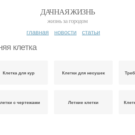
ДАЧНАЯ ЖИЗНЬ
жизнь за городом
главная
новости
статьи
няя клетка
Клетка для кур
Клетки для несушек
Треб
летки с чертежами
Летние клетки
Клет
Клетки на разное
амодельная клетка
Кле