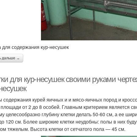
а для содержания кур-несушек
ь дальше →
тки для кур-несушек своими руками черт
-несушек
 содержания курей яичных и и мясо-яичных пород и кросс
 площади от 2 до 8 особей. Главным критерием является св
му целесообразно глубину клетки делать 50-60 см, а ее ши
 до 120 см. Более широкие клетки неудобны: полы в них буду
ом тяжелым. Высота клетки от сетчатого пола — 45 см.