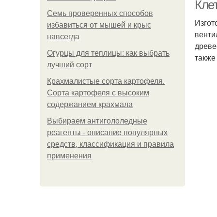
Клет
Семь проверенных способов
Изгот
избавиться от мышей и крыс
венти
навсегда
Ав
древе
Огурцы для теплицы: как выбрать
также
лучший сорт
Крахмалистые сорта картофеля.
Сорта картофеля с высоким
содержанием крахмала
Выбираем антигололедные
реагенты - описание популярных
средств, классификация и правила
применения