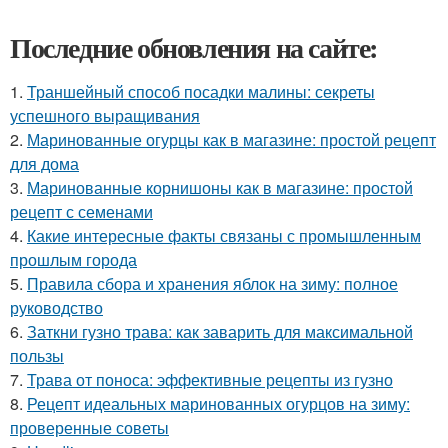
Последние обновления на сайте:
1.
Траншейный способ посадки малины: секреты
успешного выращивания
2.
Маринованные огурцы как в магазине: простой рецепт
для дома
3.
Маринованные корнишоны как в магазине: простой
рецепт с семенами
4.
Какие интересные факты связаны с промышленным
прошлым города
5.
Правила сбора и хранения яблок на зиму: полное
руководство
6.
Заткни гузно трава: как заварить для максимальной
пользы
7.
Трава от поноса: эффективные рецепты из гузно
8.
Рецепт идеальных маринованных огурцов на зиму:
проверенные советы