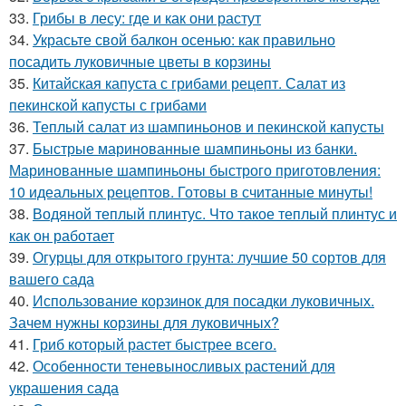
33.
Грибы в лесу: где и как они растут
34.
Украсьте свой балкон осенью: как правильно
посадить луковичные цветы в корзины
35.
Китайская капуста с грибами рецепт. Салат из
пекинской капусты с грибами
36.
Теплый салат из шампиньонов и пекинской капусты
37.
Быстрые маринованные шампиньоны из банки.
Маринованные шампиньоны быстрого приготовления:
10 идеальных рецептов. Готовы в считанные минуты!
38.
Водяной теплый плинтус. Что такое теплый плинтус и
как он работает
39.
Огурцы для открытого грунта: лучшие 50 сортов для
вашего сада
40.
Использование корзинок для посадки луковичных.
Зачем нужны корзины для луковичных?
41.
Гриб который растет быстрее всего.
42.
Особенности теневыносливых растений для
украшения сада