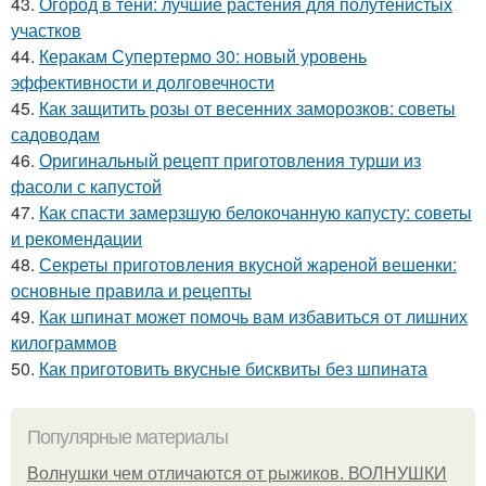
43.
Огород в тени: лучшие растения для полутенистых
участков
44.
Керакам Супертермо 30: новый уровень
эффективности и долговечности
45.
Как защитить розы от весенних заморозков: советы
садоводам
46.
Оригинальный рецепт приготовления турши из
фасоли с капустой
47.
Как спасти замерзшую белокочанную капусту: советы
и рекомендации
48.
Секреты приготовления вкусной жареной вешенки:
основные правила и рецепты
49.
Как шпинат может помочь вам избавиться от лишних
килограммов
50.
Как приготовить вкусные бисквиты без шпината
Популярные материалы
Волнушки чем отличаются от рыжиков. ВОЛНУШКИ