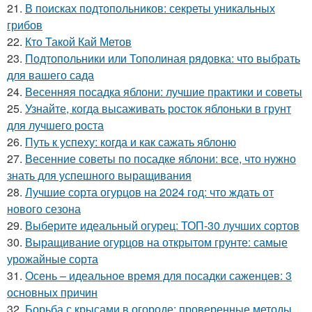
21.
В поисках подтопольников: секреты уникальных
грибов
22.
Кто Такой Кай Метов
23.
Подтопольники или Тополиная рядовка: что выбрать
для вашего сада
24.
Весенняя посадка яблони: лучшие практики и советы
25.
Узнайте, когда высаживать росток яблоньки в грунт
для лучшего роста
26.
Путь к успеху: когда и как сажать яблоню
27.
Весенние советы по посадке яблони: все, что нужно
знать для успешного выращивания
28.
Лучшие сорта огурцов на 2024 год: что ждать от
нового сезона
29.
Выберите идеальный огурец: ТОП-30 лучших сортов
30.
Выращивание огурцов на открытом грунте: самые
урожайные сорта
31.
Осень – идеальное время для посадки саженцев: 3
основных причин
32.
Борьба с крысами в огороде: проверенные методы