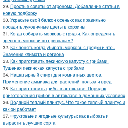
29.
Простые советы от агронома. Добавление статьи в
новую подборку
30.
Украсьте свой балкон осенью: как правильно
посадить луковичные цветы в корзины
31.
Когда собирать морковь с грядки. Как определить
зрелость моркови по признакам?
32.
Как понять когда убирать морковь с грядки и что..
Значение климата и региона
33.
Как приготовить пекинскую капусту с грибами.
Тушеная пекинская капуста с грибами
34.
Нашатырный спирт для комнатных цветов.
Применение аммиака для растений: польза и вред
35.
Как приготовить грибы в автоклаве. Порядок
приготовления грибов в автоклаве в домашних условиях
36.
Водяной теплый плинтус. Что такое теплый плинтус и
как он работает
37.
Фруктовые и ягодные культуры: как выбрать и
вырастить лучшие сорта