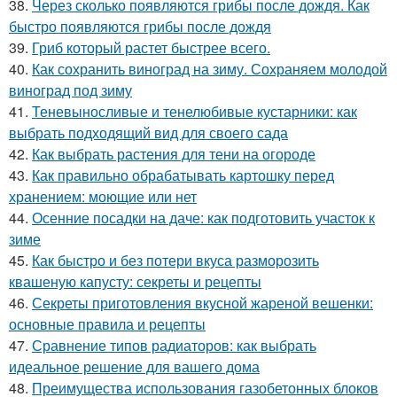
38.
Через сколько появляются грибы после дождя. Как
быстро появляются грибы после дождя
39.
Гриб который растет быстрее всего.
40.
Как сохранить виноград на зиму. Сохраняем молодой
виноград под зиму
41.
Теневыносливые и тенелюбивые кустарники: как
выбрать подходящий вид для своего сада
42.
Как выбрать растения для тени на огороде
43.
Как правильно обрабатывать картошку перед
хранением: моющие или нет
44.
Осенние посадки на даче: как подготовить участок к
зиме
45.
Как быстро и без потери вкуса разморозить
квашеную капусту: секреты и рецепты
46.
Секреты приготовления вкусной жареной вешенки:
основные правила и рецепты
47.
Сравнение типов радиаторов: как выбрать
идеальное решение для вашего дома
48.
Преимущества использования газобетонных блоков