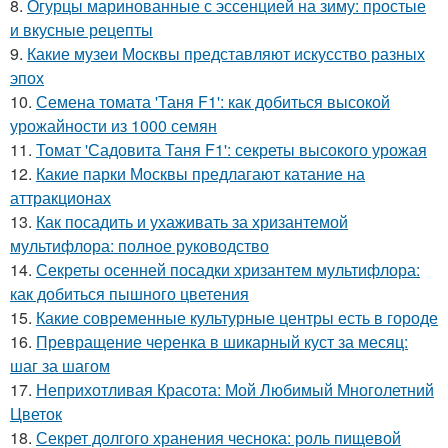
8.
Огурцы маринованные с эссенцией на зиму: простые
и вкусные рецепты
9.
Какие музеи Москвы представляют искусство разных
эпох
10.
Семена томата 'Таня F1': как добиться высокой
урожайности из 1000 семян
11.
Томат 'Садовита Таня F1': секреты высокого урожая
12.
Какие парки Москвы предлагают катание на
аттракционах
13.
Как посадить и ухаживать за хризантемой
мультифлора: полное руководство
14.
Секреты осенней посадки хризантем мультифлора:
как добиться пышного цветения
15.
Какие современные культурные центры есть в городе
16.
Превращение черенка в шикарный куст за месяц:
шаг за шагом
17.
Неприхотливая Красота: Мой Любимый Многолетний
Цветок
18.
Секрет долгого хранения чеснока: роль пищевой