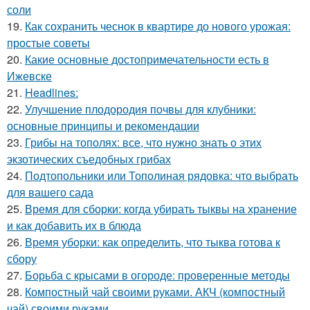
соли
19.
Как сохранить чеснок в квартире до нового урожая:
простые советы
20.
Какие основные достопримечательности есть в
Ижевске
21.
Headlines:
22.
Улучшение плодородия почвы для клубники:
основные принципы и рекомендации
23.
Грибы на тополях: все, что нужно знать о этих
экзотических съедобных грибах
24.
Подтопольники или Тополиная рядовка: что выбрать
для вашего сада
25.
Время для сборки: когда убирать тыквы на хранение
и как добавить их в блюда
26.
Время уборки: как определить, что тыква готова к
сбору
27.
Борьба с крысами в огороде: проверенные методы
28.
Компостный чай своими руками. АКЧ (компостный
чай) своими руками