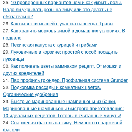
25.
10 проверенных вариантов чем и как укрыть розы.
Надо ли укрывать розы на зиму или это делать не
обязательно?
26.
Как вывести мышей с участка навсегда. Травы
27.
Как хранить морковь зимой в домашних условиях. В
подвале
28.
Пекинская капуста с курицей и грибами
29.
Луковичные в корзине: простой способ посадить
луковицы
30.
Как поливать цветы аммиаком рецепт. От мошки и
других вредителей
31.
Пвх профиль грюндер. Профильная система Grunder
32.
Подкормка рассады и комнатных цветов.
Органические удобрения
33.
Быстрые маринованные шампиньоны из банки.
Маринованные шампиньоны быстрого приготовления:
10 идеальных рецептов. Готовы в считанные минуты!
34.
Спаржевая фасоль на зиму. Немного о спаржевой
фасоли