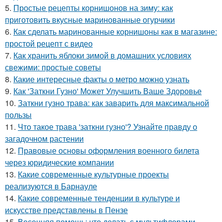
5.
Простые рецепты корнишонов на зиму: как
приготовить вкусные маринованные огурчики
6.
Как сделать маринованные корнишоны как в магазине:
простой рецепт с видео
7.
Как хранить яблоки зимой в домашних условиях
свежими: простые советы
8.
Какие интересные факты о метро можно узнать
9.
Как 'Заткни Гузно' Может Улучшить Ваше Здоровье
10.
Заткни гузно трава: как заварить для максимальной
пользы
11.
Что такое трава 'заткни гузно'? Узнайте правду о
загадочном растении
12.
Правовые основы оформления военного билета
через юридические компании
13.
Какие современные культурные проекты
реализуются в Барнауле
14.
Какие современные тенденции в культуре и
искусстве представлены в Пензе
15.
Весенняя помощь: что делать с мультифлорами