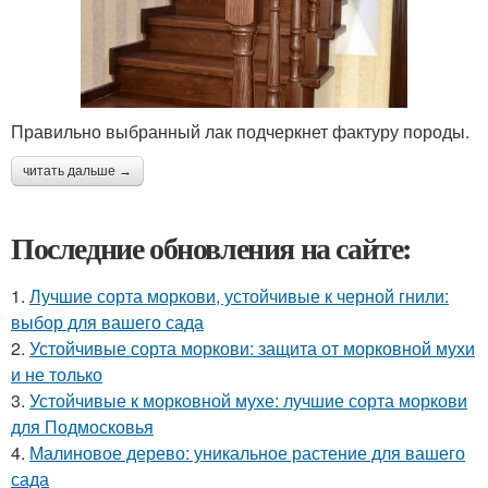
Правильно выбранный лак подчеркнет фактуру породы.
читать дальше →
Последние обновления на сайте:
1.
Лучшие сорта моркови, устойчивые к черной гнили:
выбор для вашего сада
2.
Устойчивые сорта моркови: защита от морковной мухи
и не только
3.
Устойчивые к морковной мухе: лучшие сорта моркови
для Подмосковья
4.
Малиновое дерево: уникальное растение для вашего
сада