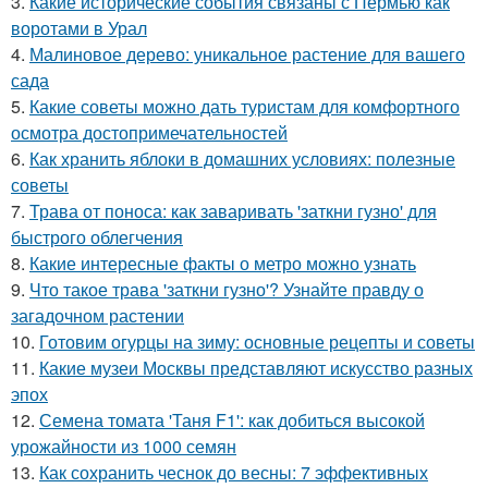
3.
Какие исторические события связаны с Пермью как
воротами в Урал
4.
Малиновое дерево: уникальное растение для вашего
сада
5.
Какие советы можно дать туристам для комфортного
осмотра достопримечательностей
6.
Как хранить яблоки в домашних условиях: полезные
советы
7.
Трава от поноса: как заваривать 'заткни гузно' для
быстрого облегчения
8.
Какие интересные факты о метро можно узнать
9.
Что такое трава 'заткни гузно'? Узнайте правду о
загадочном растении
10.
Готовим огурцы на зиму: основные рецепты и советы
11.
Какие музеи Москвы представляют искусство разных
эпох
12.
Семена томата 'Таня F1': как добиться высокой
урожайности из 1000 семян
13.
Как сохранить чеснок до весны: 7 эффективных