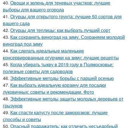
40.
Овощи и зелень для теневых участков: лучшие
выборы для вашего огорода
41.
Огурцы для открытого грунта: лучшие 50 сортов для
вашего сада
42.
Огурцы для теплицы: как выбрать лучший сорт
43.
Как сохранить виноград на зиму. Сохраняем молодой
виноград под зиму
44.
Как сделать идеальные маленькие
консервированные огурчики на зиму: лучшие рецепты
45.
Когда убирать тыкву в 2019 году в Подмосковье:
полезные советы для садоводов
46.
Эффективные методы борьбы с паршей осенью
47.
Как выбрать идеальную корзину для посадки
луковичных: советы и рекомендации. Фото
48.
Эффективные методы защиты молодых деревьев от
грызунов
49.
Как спасти капусту после заморозков: лучшие
способы и советы
50.
Опасный подражатель: как отличить несъедобный