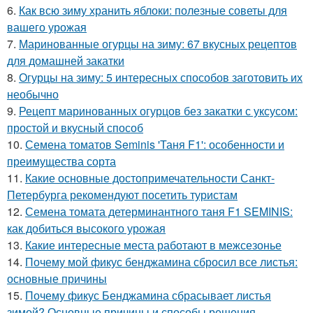
6.
Как всю зиму хранить яблоки: полезные советы для
вашего урожая
7.
Маринованные огурцы на зиму: 67 вкусных рецептов
для домашней закатки
8.
Огурцы на зиму: 5 интересных способов заготовить их
необычно
9.
Рецепт маринованных огурцов без закатки с уксусом:
простой и вкусный способ
10.
Семена томатов Seminis 'Таня F1': особенности и
преимущества сорта
11.
Какие основные достопримечательности Санкт-
Петербурга рекомендуют посетить туристам
12.
Семена томата детерминантного таня F1 SEMINIS:
как добиться высокого урожая
13.
Какие интересные места работают в межсезонье
14.
Почему мой фикус бенджамина сбросил все листья:
основные причины
15.
Почему фикус Бенджамина сбрасывает листья
зимой? Основные причины и способы решения