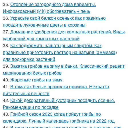
35.
Отопление загородного дома варианты.
Инфракрасный (ИК) обогреватель + печь
36.
Украсьте свой балкон осенью: как правильно
посадить луковичные цветы в корзины
37.
Домашние удобрения для комнатных растений. Виды
удобрений для комнатных растений
38.
Как подкормить нашатырным спиртом. Как
правильно приготовить раствор нашатыря (аммиака)
для подкормки растений
39.
Закатка грибов на зиму в банки. Классический рецепт
маринования белых грибов
40.
Жареные грибы на зиму
41.
В томатах белые прожилки причина. Нехватка
питательных веществ
42.
Какой декоративный кустарник посадить осенью.
Рекомендации по посадке
43.
Грибной сезон 2023 когда пойдут грибы по
календарю. Лунный календарь грибника на 2022 год
44.
В тени и цветущие: лучшие огородные культуры для