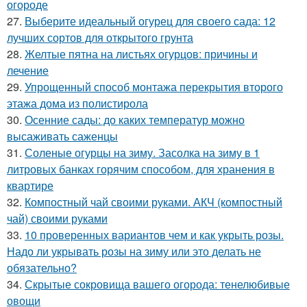
огороде
27.
Выберите идеальный огурец для своего сада: 12
лучших сортов для открытого грунта
28.
Желтые пятна на листьях огурцов: причины и
лечение
29.
Упрощенный способ монтажа перекрытия второго
этажа дома из полистирола
30.
Осенние сады: до каких температур можно
высаживать саженцы
31.
Соленые огурцы на зиму. Засолка на зиму в 1
литровых банках горячим способом, для хранения в
квартире
32.
Компостный чай своими руками. АКЧ (компостный
чай) своими руками
33.
10 проверенных вариантов чем и как укрыть розы.
Надо ли укрывать розы на зиму или это делать не
обязательно?
34.
Скрытые сокровища вашего огорода: тенелюбивые
овощи