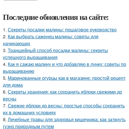
Последние обновления на сайте:
1.
Секреты посадки малины: пошаговое руководство
2.
Как выбрать саженец малины: советы для
начинающих
3.
Траншейный способ посадки малины: секреты
успешного выращивания
4.
Как я сажаю малину и что добавляю в лунку: советы по
выращиванию
5.
Маринованные огурцы как в магазине: простой рецепт
для дома
6.
Секреты хранения: как сохранить яблоки свежими до
весны
7.
Свежие яблоки до весны: простые способы сохранить
их в домашних условиях
8.
Лечебные травы для здоровья кишечника: как заткнуть
гузно природным путем