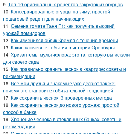
9.
Топ-10 оригинальных рецептов закруток из огурцов
10.
Консервированные огурцы на зиму: простой
пошаговый рецепт для начинающих
11.
Семена томата Таня F1: как получить высокий
урожай помидоров
12.
Как изменился облик Кремля с течения времени
13.
Какие ключевые события в истории Оренбурга
14.
Хризантемы мультифлора: это та, которую вы искали
для своего сада
15.
Как правильно хранить чеснок в квартире: советы и
рекомендации
16.
Все мои друзья и знакомые уже делают так же:
почему это становится обязательной тенденцией
17.
Как сохранить чеснок: 3 проверенных метода
18.
Как сохранить чеснок до нового урожая: простой
способ в банке
19.
Хранение чеснока в стеклянных банках: советы и
рекомендации
20.
Секреты успешного выращивания клубники: как