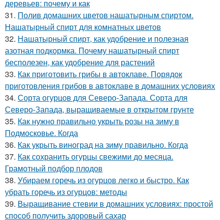
деревьев: почему и как
31.
Полив домашних цветов нашатырным спиртом.
Нашатырный спирт для комнатных цветов
32.
Нашатырный спирт, как удобрение и полезная
азотная подкормка. Почему нашатырный спирт
бесполезен, как удобрение для растений
33.
Как приготовить грибы в автоклаве. Порядок
приготовления грибов в автоклаве в домашних условиях
34.
Сорта огурцов для Северо-Запада. Сорта для
Северо-Запада, выращиваемые в открытом грунте
35.
Как нужно правильно укрыть розы на зиму в
Подмосковье. Когда
36.
Как укрыть виноград на зиму правильно. Когда
37.
Как сохранить огурцы свежими до месяца.
Грамотный подбор плодов
38.
Убираем горечь из огурцов легко и быстро. Как
убрать горечь из огурцов: методы
39.
Выращивание стевии в домашних условиях: простой
способ получить здоровый сахар