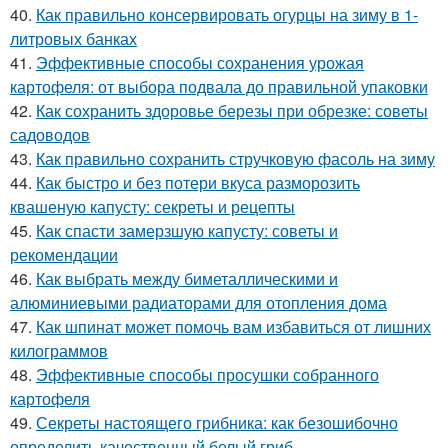
40.
Как правильно консервировать огурцы на зиму в 1-
литровых банках
41.
Эффективные способы сохранения урожая
картофеля: от выбора подвала до правильной упаковки
42.
Как сохранить здоровье березы при обрезке: советы
садоводов
43.
Как правильно сохранить стручковую фасоль на зиму
44.
Как быстро и без потери вкуса разморозить
квашеную капусту: секреты и рецепты
45.
Как спасти замерзшую капусту: советы и
рекомендации
46.
Как выбрать между биметаллическими и
алюминиевыми радиаторами для отопления дома
47.
Как шпинат может помочь вам избавиться от лишних
килограммов
48.
Эффективные способы просушки собранного
картофеля
49.
Секреты настоящего грибника: как безошибочно
определить качественный белый гриб