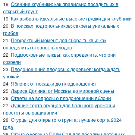
18.
Осенние клубники: как правильно посадить их в
открытый грунт
19.
Как выбрать идеальные высокие грядки для клубники
20.
В поисках подтопольников: секреты уникальных
грибов
21.
Перфектный момент для сбора тыквы: как
определить готовность плодов
22.
Подмосковные тыквы: как определить, что они
созрели
23.
Плодоношение плодовых деревьев: когда ждать
урожай
24.
Яблоня: от посадки до плодоношения
25.
Лариса Долина: от Москвы до мировой сцены
26.
Ответы на вопросы о плодоношении яблони
27.
Лучшие сорта огурцов для большого урожая и
простоты выращивания
28.
Огурцы для открытого грунта: лучшие сорта 2024
года
29.
Отзыв о корзина Поли Сад для посадки цветочных