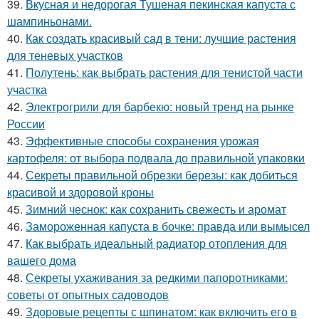
39.
Вкусная и недорогая Тушеная пекинская капуста с
шампиньонами.
40.
Как создать красивый сад в тени: лучшие растения
для теневых участков
41.
Полутень: как выбрать растения для тенистой части
участка
42.
Электрогрили для барбекю: новый тренд на рынке
России
43.
Эффективные способы сохранения урожая
картофеля: от выбора подвала до правильной упаковки
44.
Секреты правильной обрезки березы: как добиться
красивой и здоровой кроны
45.
Зимний чеснок: как сохранить свежесть и аромат
46.
Замороженная капуста в бочке: правда или вымысел
47.
Как выбрать идеальный радиатор отопления для
вашего дома
48.
Секреты ухаживания за редкими папоротниками:
советы от опытных садоводов
49.
Здоровые рецепты с шпинатом: как включить его в