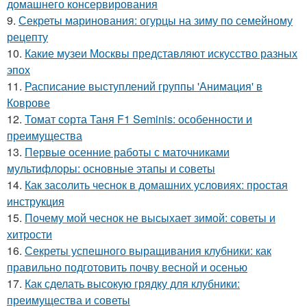
домашнего консервирования
9.
Секреты маринования: огурцы на зиму по семейному
рецепту
10.
Какие музеи Москвы представляют искусство разных
эпох
11.
Расписание выступлений группы 'Анимация' в
Коврове
12.
Томат сорта Таня F1 Seminis: особенности и
преимущества
13.
Первые осенние работы с маточниками
мультифлоры: основные этапы и советы
14.
Как засолить чеснок в домашних условиях: простая
инструкция
15.
Почему мой чеснок не высыхает зимой: советы и
хитрости
16.
Секреты успешного выращивания клубники: как
правильно подготовить почву весной и осенью
17.
Как сделать высокую грядку для клубники:
преимущества и советы