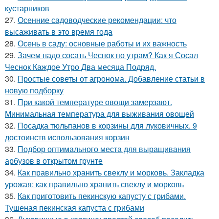
кустарников
27.
Осенние садоводческие рекомендации: что
высаживать в это время года
28.
Осень в саду: основные работы и их важность
29.
Зачем надо сосать Чеснок по утрам? Как я Сосал
Чеснок Каждое Утро Два месяца Подряд.
30.
Простые советы от агронома. Добавление статьи в
новую подборку
31.
При какой температуре овощи замерзают.
Минимальная температура для выживания овощей
32.
Посадка тюльпанов в корзины для луковичных. 9
достоинств использования корзин
33.
Подбор оптимального места для выращивания
арбузов в открытом грунте
34.
Как правильно хранить свеклу и морковь. Закладка
урожая: как правильно хранить свеклу и морковь
35.
Как приготовить пекинскую капусту с грибами.
Тушеная пекинская капуста с грибами