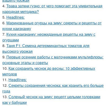
вашего урожая
4.
Трава заткни гузно: от чего помогает эта удивительная
народная методика?
5.
Headlines:
6.
Маринованные огурцы на зиму: секреты и рецепты от
кухни наизнанку
7.
Кухня наизнанку: неожиданные рецепты на зиму с
огурцами
8.
Таня F1: Семена детерминантных томатов для
высокого урожая
9.
Первые осенние работы с маточниками мультифлоры:
основные этапы и советы
10.
Как сохранить чеснок до весны: 10 эффективных
методов
11.
Headlines:
12.
Секреты сохранения чеснока: как хранить его больше
года
13.
Соленый чеснок на зиму: рецепт целыми головками
как у бабушки