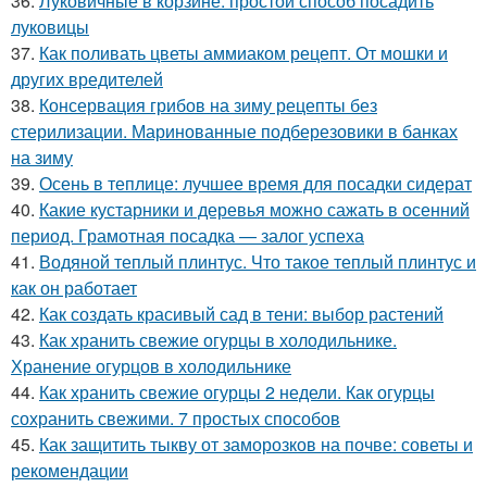
36.
Луковичные в корзине: простой способ посадить
луковицы
37.
Как поливать цветы аммиаком рецепт. От мошки и
других вредителей
38.
Консервация грибов на зиму рецепты без
стерилизации. Маринованные подберезовики в банках
на зиму
39.
Осень в теплице: лучшее время для посадки сидерат
40.
Какие кустарники и деревья можно сажать в осенний
период. Грамотная посадка — залог успеха
41.
Водяной теплый плинтус. Что такое теплый плинтус и
как он работает
42.
Как создать красивый сад в тени: выбор растений
43.
Как хранить свежие огурцы в холодильнике.
Хранение огурцов в холодильнике
44.
Как хранить свежие огурцы 2 недели. Как огурцы
сохранить свежими. 7 простых способов
45.
Как защитить тыкву от заморозков на почве: советы и
рекомендации