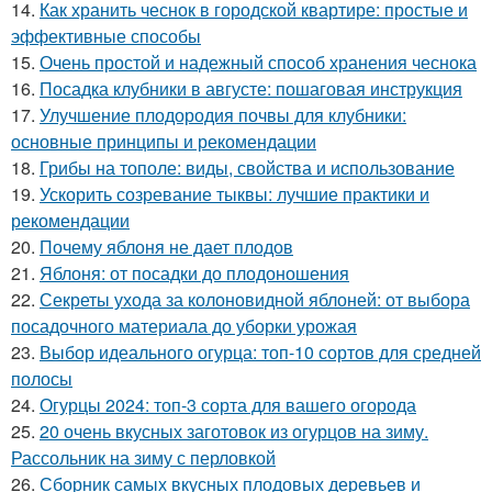
14.
Как хранить чеснок в городской квартире: простые и
эффективные способы
15.
Очень простой и надежный способ хранения чеснока
16.
Посадка клубники в августе: пошаговая инструкция
17.
Улучшение плодородия почвы для клубники:
основные принципы и рекомендации
18.
Грибы на тополе: виды, свойства и использование
19.
Ускорить созревание тыквы: лучшие практики и
рекомендации
20.
Почему яблоня не дает плодов
21.
Яблоня: от посадки до плодоношения
22.
Секреты ухода за колоновидной яблоней: от выбора
посадочного материала до уборки урожая
23.
Выбор идеального огурца: топ-10 сортов для средней
полосы
24.
Огурцы 2024: топ-3 сорта для вашего огорода
25.
20 очень вкусных заготовок из огурцов на зиму.
Рассольник на зиму с перловкой
26.
Сборник самых вкусных плодовых деревьев и