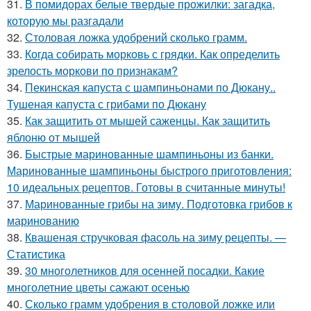
31.
В помидорах белые твердые прожилки: загадка,
которую мы разгадали
32.
Столовая ложка удобрений сколько грамм.
33.
Когда собирать морковь с грядки. Как определить
зрелость моркови по признакам?
34.
Пекинская капуста с шампиньонами по Дюкану..
Тушеная капуста с грибами по Дюкану
35.
Как защитить от мышей саженцы. Как защитить
яблоню от мышей
36.
Быстрые маринованные шампиньоны из банки.
Маринованные шампиньоны быстрого приготовления:
10 идеальных рецептов. Готовы в считанные минуты!
37.
Маринованные грибы на зиму. Подготовка грибов к
маринованию
38.
Квашеная стручковая фасоль на зиму рецепты. —
Статистика
39.
30 многолетников для осенней посадки. Какие
многолетние цветы сажают осенью
40.
Сколько грамм удобрения в столовой ложке или