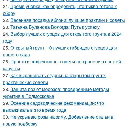
21.
Время уборки: как определить, что тыква готова к
сбору
22.
Весенняя посадка яблони: лучшие практики и советы
23.
Татьяна Буланова Вологда: Путь к успеху
24.
Выбор лучших огурцов для открытого грунта в 2024
году
25.
Открытый грунт: 10 лучших гибридов огурцов для
вашего сада
26.
Просто и эффективно: советы по хранению свежей
капусты
27.
Как выращивать огурцы на открытом грунте:
практические советы
28.
Защита роз от морозов: проверенные методы
укрытия в Подмосковье
29.
Осенние садоводческие рекомендации: что
высаживать в это время года
30.
Не укрываю розы на зиму. Добавление статьи в
новую подборку