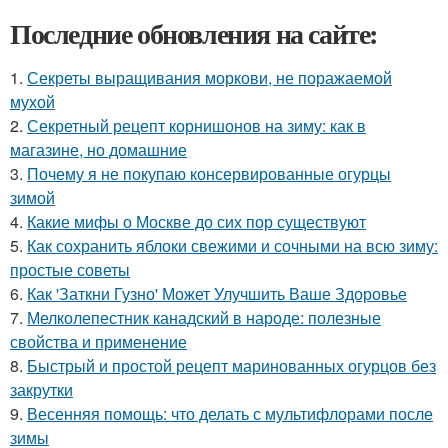
Последние обновления на сайте:
1.
Секреты выращивания моркови, не поражаемой
мухой
2.
Секретный рецепт корнишонов на зиму: как в
магазине, но домашние
3.
Почему я не покупаю консервированные огурцы
зимой
4.
Какие мифы о Москве до сих пор существуют
5.
Как сохранить яблоки свежими и сочными на всю зиму:
простые советы
6.
Как 'Заткни Гузно' Может Улучшить Ваше Здоровье
7.
Мелколепестник канадский в народе: полезные
свойства и применение
8.
Быстрый и простой рецепт маринованных огурцов без
закрутки
9.
Весенняя помощь: что делать с мультифлорами после
зимы