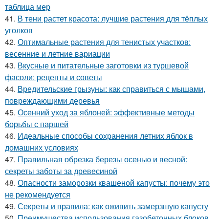
таблица мер
41.
В тени растет красота: лучшие растения для тёплых
уголков
42.
Оптимальные растения для тенистых участков:
весенние и летние вариации
43.
Вкусные и питательные заготовки из туршевой
фасоли: рецепты и советы
44.
Вредительские грызуны: как справиться с мышами,
повреждающими деревья
45.
Осенний уход за яблоней: эффективные методы
борьбы с паршей
46.
Идеальные способы сохранения летних яблок в
домашних условиях
47.
Правильная обрезка березы осенью и весной:
секреты заботы за древесиной
48.
Опасности заморозки квашеной капусты: почему это
не рекомендуется
49.
Секреты и правила: как оживить замерзшую капусту
50.
Преимущества использования газобетонных блоков