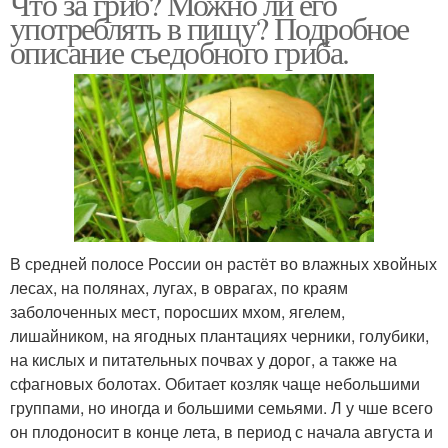
Что за гриб? Можно ли его
употреблять в пищу? Подробное
описание съедобного гриба.
В средней полосе России он растёт во влажных хвойных
лесах, на полянах, лугах, в оврагах, по краям
заболоченных мест, поросших мхом, ягелем,
лишайником, на ягодных плантациях черники, голубики,
на кислых и питательных почвах у дорог, а также на
сфагновых болотах. Обитает козляк чаще небольшими
группами, но иногда и большими семьями. Л у чше всего
он плодоносит в конце лета, в период с начала августа и