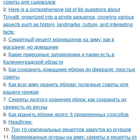
советы для садоводов
2.
Here is a comprehensive list of 60 questions about
Tolyatti, organized into a single sequence, covering various
aspects such as history, landmarks, culture, and interesting
facts:
3.
Секретный рецепт корнишонов на зиму: как в
магазине, но домашние
4.
Какие природные заповедники и парки есть в
Калининградской области
5.
Как сохранить домашние яблоки до февраля: простые
советы
6.
Как всю зиму хранить яблоки: полезные советы для
вашего урожая
7.
Секреты долгого хранения яблок: как сохранить их
свежесть до весны
8.
Как хранить яблоки долго: 5 проверенных способов
9.
Headlines:
10.
Топ-10 оригинальных рецептов закруток из огурцов
11.
Маринованные огурцы на зиму: секреты и рецепты от