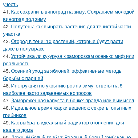
учесть
41.
Как сохранить виноград на зиму. Сохраняем молодой
виноград под зиму
42.
Полутень: как выбрать растения для тенистой части
участка
43.
Огород в тени: 10 растений, которые будут расти
даже в полумраке
44.
Устойчива ли кукуруза к заморозкам осенью: миф или
реальность
45.
Осенний уход за яблоней: эффективные методы
борьбы с паршей
46.
Инструкция по укрытию роз на зиму: ответы на 8
наиболее часто задаваемых вопросов
47.
Замороженная капуста в бочке: правда или вымысел
48.
Идеальное время жарки вешенок: секреты опытных
грибников
49.
Как выбрать идеальный радиатор отопления для
вашего дома
50.
Ложный белый гриб vs Реальный белый гриб: как не