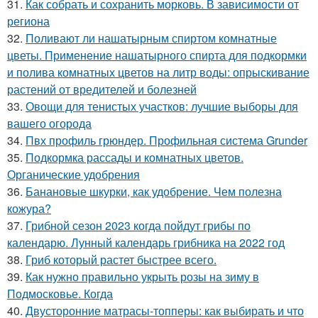
31.
Как собрать и сохранить морковь. В зависимости от
региона
32.
Поливают ли нашатырным спиртом комнатные
цветы. Применение нашатырного спирта для подкормки
и полива комнатных цветов на литр воды: опрыскивание
растений от вредителей и болезней
33.
Овощи для тенистых участков: лучшие выборы для
вашего огорода
34.
Пвх профиль грюндер. Профильная система Grunder
35.
Подкормка рассады и комнатных цветов.
Органические удобрения
36.
Банановые шкурки, как удобрение. Чем полезна
кожура?
37.
Грибной сезон 2023 когда пойдут грибы по
календарю. Лунный календарь грибника на 2022 год
38.
Гриб который растет быстрее всего.
39.
Как нужно правильно укрыть розы на зиму в
Подмосковье. Когда
40.
Двусторонние матрасы-топперы: как выбирать и что