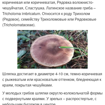
коричневая или коричневатая, Рядовка волокнисто-
чешуйчатая, Сластушка. Латинское название гриба –
Tricholoma imbricatum. Относится к роду Трихолом
(Рядовок), семейству Трихоломовые или Рядовковые
(Tricholomataceae).
Шляпка достигает в диаметре 4-10 см, темно-коричневая
с рыжеватым или красноватым оттенком, бледнеющая к
краям, покрытая чешуйками.
У молодых грибов шляпки округло-колокольчатой формы
с подвернутыми краями. У зрелых – распростертые, с
небольшим бугорком в центре.