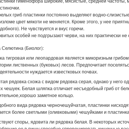
стинки гименофора широкие, мясистые, средней частоты,
стиночки.
релых гриб пластинки постоянно выделяют водно-слизистые
изломе цвет мякоти не меняется. Кроме этого, у нее приятны
добного). Не чувствуется и вкус горечи.
витых особей не подгрызают черви, на них практически не
 Селютина (Биолог):
ка тигровая или леопардовая является микоризным грибом,
тории лиственных (буковых) лесов. Предпочитает поселять
деятельности нуждается известковых почвах.
тая рядовка схожа с видом рядовка серая, однако у него 
х чешуек. Белая шляпка отличает несъедобный гриб от бело
ительное,хорошо заметное кольцо.
добного вида рядовка черночешуйчатая, пластинки нисходят
ается более светлыми (оливковыми) чешуйками и пластинка
твуют споры, ядовита ли рядовка белая. В некоторых исто
ебление ее в пищу способно спровоцировать кишечные расс