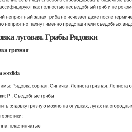
лассифицируют как полностью несъедобный гриб и не реком
ий неприятный запах гриба не исчезает даже после термиче
о неприятно пахнут именно представители съедобных видов
овка луговая. Грибы Рядовки
вка грязная
a sordida
имы: Рядовка сорная, Синичка, Леписта грязная, Леписта с
ки: Р , Съедобные грибы
тить рядовку грязную можно на опушках, лугах на огородных 
теристики:
ппа: пластинчатые