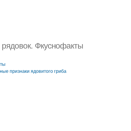
 рядовок. Фкуснофакты
кты
ьные признаки ядовитого гриба