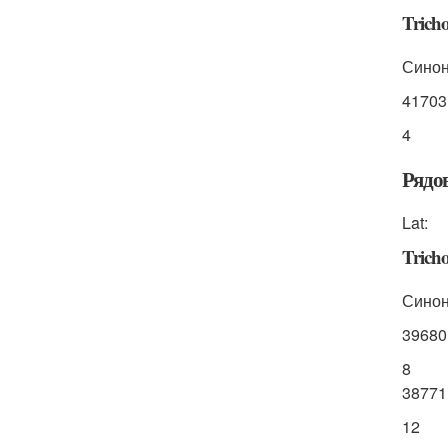
Trich
Синон
41703
4
Рядо
Lat:
Trich
Синон
39680
8
38771
12