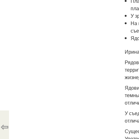
Пла
пла
У з
На 
съе
Ядо
Ирина
Рядов
терри
жизне
Ядови
темны
отлич
У съе
отлич
⇦
Сущес
Употр