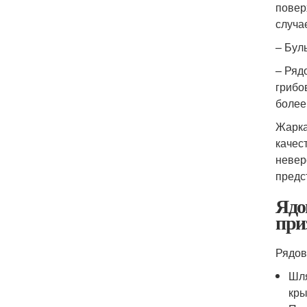
повер
случа
– Бул
– Ряд
грибо
более
Жарка
качес
невер
предс
Ядо
при
Рядов
Шля
кр