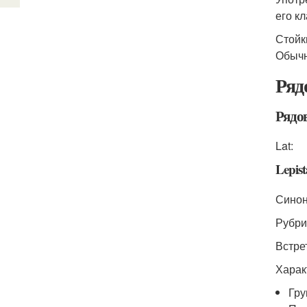
его к
Стойк
Обычн
Ряд
Рядо
Lat:
Lepist
Синон
Рубри
Встре
Харак
Гру