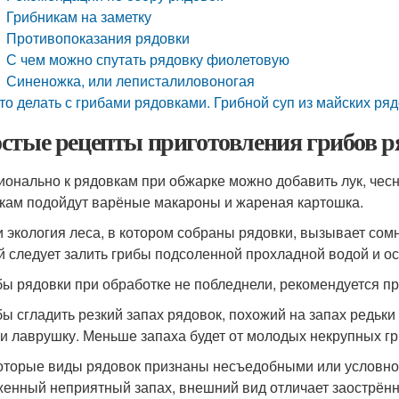
Грибникам на заметку
Противопоказания рядовки
С чем можно спутать рядовку фиолетовую
Синеножка, или леписталиловоногая
то делать с грибами рядовками. Грибной суп из майских ря
стые рецепты приготовления грибов 
ионально к рядовкам при обжарке можно добавить лук, чесн
кам подойдут варёные макароны и жареная картошка.
и экология леса, в котором собраны рядовки, вызывает со
й следует залить грибы подсоленной прохладной водой и ост
бы рядовки при обработке не побледнели, рекомендуется пр
бы сгладить резкий запах рядовок, похожий на запах редьк
 и лаврушку. Меньше запаха будет от молодых некрупных гр
оторые виды рядовок признаны несъедобными или условно
енный неприятный запах, внешний вид отличает заострённ