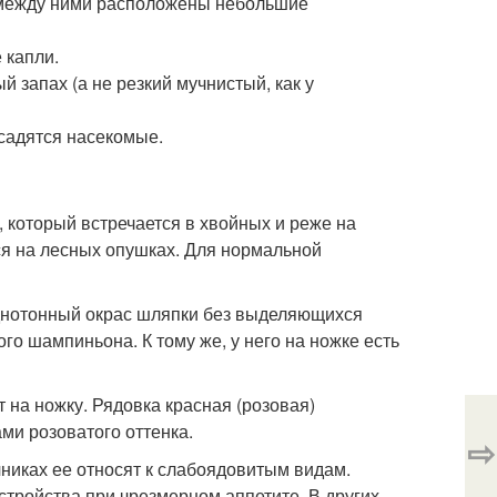
 между ними расположены небольшие
 капли.
й запах (а не резкий мучнистый, как у
 садятся насекомые.
 который встречается в хвойных и реже на
ся на лесных опушках. Для нормальной
однотонный окрас шляпки без выделяющихся
го шампиньона. К тому же, у него на ножке есть
 на ножку. Рядовка красная (розовая)
ми розоватого оттенка.
⇨
чниках ее относят к слабоядовитым видам.
тройства при чрезмерном аппетите. В других