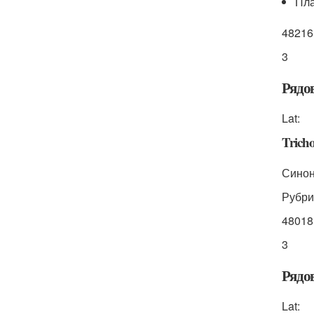
Пла
48216
3
Рядо
Lat:
Trich
Синон
Рубри
48018
3
Рядо
Lat: