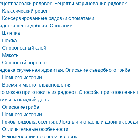
ецепт засолки рядовок. Рецепты маринования рядовок
Классический рецепт
Консервированные рядовки с томатами
ядовка несъедобная. Описание
Шляпка
Ножка
Спороносный слой
Мякоть
Споровый порошок
ядовка скученная ядовитая. Описание съедобного гриба
Немного истории
Время и место плодоношения
то можно приготовить из рядовок. Способы приготовления г
иму и на каждый день
Описание гриба
Немного истории
Грибы рядовка осенняя. Ложный и опасный двойник среди
Отличительные особенности
Рекомендации по сбору рядовок