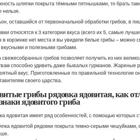
хность шляпки покрыта тёмными пятнышками, то брать таки
е нельзя.
ьон, оставшийся от первоначальной обработки грибов, в пи
овки относятся к 3 категории вкуса (всего их 5, самые лучши
в в корзинке нет места и вы увидели белые грибы – можно 
 вкусными и полезными грибами.
 свежесобранных грибов позволяет получить из них велико
твам способно удивить даже бывалых гурманов. Жареные р
оятный вкус. Приготовленные по правильной технологии о
тавителям своего царства.
витые грибы рядовка ядовитая, как о
знаки ядовитого гриба
ка ядовитая имеет ряд особенностей, с помощью которых с
пка ядовитой рядовки покрыта темно-серыми чешуйками, 
ыше.