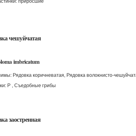
стинки: приросшие
вка чешуйчатая
oloma imbricatum
имы: Рядовка коричневатая, Рядовка волокнисто-чешуйчат
ки: Р , Съедобные грибы
вка заостренная