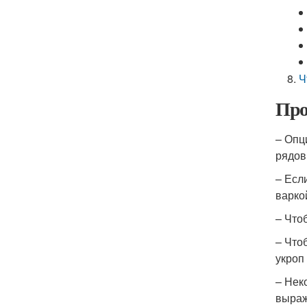
Ч
Про
– Опц
рядов
– Есл
варко
– Что
– Что
укроп
– Нек
выраж