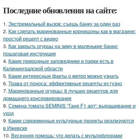
Последние обновления на сайте:
1.
Экстремальный вызов: съешь банку за один раз
2.
Как сделать маринованные корнишоны как в магазине:
простой рецепт с видео
3.
Как закрыть огурцы на зиму в маленькие банки:
пошаговая инструкция
4.
Какие природные заповедники и парки есть в
Калининградской области
5.
Какие интересные факты о метро можно узнать
6.
Трава от поноса: эффективные рецепты из гузно
7.
Маринованные огурцы: 8 лучших рецептов для
домашнего консервирования
8.
Семена томата SEMINIS 'Таня F1 арт': выращивание и
уход
9.
Какие современные культурные проекты реализуются
в Ижевске
10.
Весенняя помощь: что делать с мультифлорами