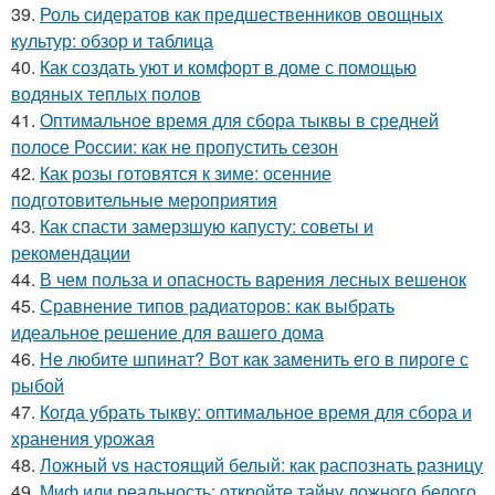
39.
Роль сидератов как предшественников овощных
культур: обзор и таблица
40.
Как создать уют и комфорт в доме с помощью
водяных теплых полов
41.
Оптимальное время для сбора тыквы в средней
полосе России: как не пропустить сезон
42.
Как розы готовятся к зиме: осенние
подготовительные мероприятия
43.
Как спасти замерзшую капусту: советы и
рекомендации
44.
В чем польза и опасность варения лесных вешенок
45.
Сравнение типов радиаторов: как выбрать
идеальное решение для вашего дома
46.
Не любите шпинат? Вот как заменить его в пироге с
рыбой
47.
Когда убрать тыкву: оптимальное время для сбора и
хранения урожая
48.
Ложный vs настоящий белый: как распознать разницу
49.
Миф или реальность: откройте тайну ложного белого