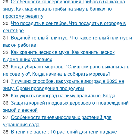
29.
Особенности консервирования грибов в банках на
зиму. Как мариновать грибы на зиму в банках по
простому рецепту
30.
Что посадить в сентябре. Что посадить в огороде в
сентябре
31.
Водяной теплый плинтус. Что такое теплый плинтус и
как он работает
32.
Как хранить чеснок в муке. Как хранить чеснок
в домашних условиях
33.
Когда убирают морковь. "Слишком рано выкапывать
не советую". Когда начинать собирать морковь?
34.
7 лучших способов, как укрыть виноград в 2023 на
зиму. Сроки проведения процедуры
35.
Как укрыть виноград на зиму правильно. Когда
36.
Защита корней плодовых деревьев от повреждений
зимой и весной
37.
Особенности теневыносливых растений для
украшения сада
38.
В тени не растет: 10 растений для тени на даче