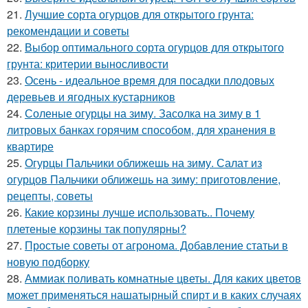
21.
Лучшие сорта огурцов для открытого грунта:
рекомендации и советы
22.
Выбор оптимального сорта огурцов для открытого
грунта: критерии выносливости
23.
Осень - идеальное время для посадки плодовых
деревьев и ягодных кустарников
24.
Соленые огурцы на зиму. Засолка на зиму в 1
литровых банках горячим способом, для хранения в
квартире
25.
Огурцы Пальчики оближешь на зиму. Салат из
огурцов Пальчики оближешь на зиму: приготовление,
рецепты, советы
26.
Какие корзины лучше использовать.. Почему
плетеные корзины так популярны?
27.
Простые советы от агронома. Добавление статьи в
новую подборку
28.
Аммиак поливать комнатные цветы. Для каких цветов
может применяться нашатырный спирт и в каких случаях