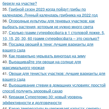
березу на участке?
35.
Грибной сезон 2023 когда пойдут грибы по
календарю. Лунный календарь грибника на 2022 год
36.
Огородные культуры для теневых участков: как
выбрать растения, которым не нужно много света
37.
Сколько грамм суперфосфата в 1 столовой ложке. 5,
10, 15, 20, 30, 60 грамм суперфосфата – это сколько?
38.
Посадка овощей в тени: лучшие варианты для
вашего сада
39.
Как правильно укрывать виноград на зиму
40.
Выращивайте эти овощи на солнце для
максимального урожая
41.
Овощи для тенистых участков: лучшие варианты для
вашего сада
42.
Выращивание стевии в домашних условиях: простой
способ получить здоровый сахар
43.
Керакам Супертермо 30: новый уровень
эффективности и долговечности
44.
Какую температуру выдерживает капуста: секреты