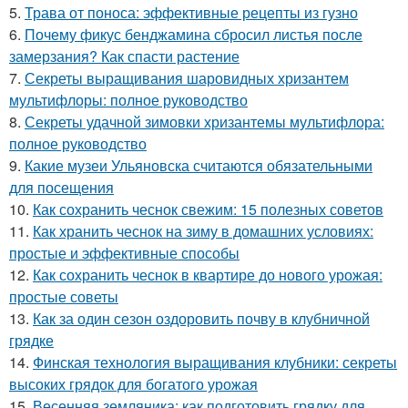
5.
Трава от поноса: эффективные рецепты из гузно
6.
Почему фикус бенджамина сбросил листья после
замерзания? Как спасти растение
7.
Секреты выращивания шаровидных хризантем
мультифлоры: полное руководство
8.
Секреты удачной зимовки хризантемы мультифлора:
полное руководство
9.
Какие музеи Ульяновска считаются обязательными
для посещения
10.
Как сохранить чеснок свежим: 15 полезных советов
11.
Как хранить чеснок на зиму в домашних условиях:
простые и эффективные способы
12.
Как сохранить чеснок в квартире до нового урожая:
простые советы
13.
Как за один сезон оздоровить почву в клубничной
грядке
14.
Финская технология выращивания клубники: секреты
высоких грядок для богатого урожая
15.
Весенняя земляника: как подготовить грядку для