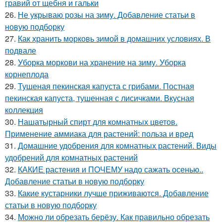
гравий от щебня и гальки
26.
Не укрываю розы на зиму. Добавление статьи в
новую подборку
27.
Как хранить морковь зимой в домашних условиях. В
подвале
28.
Уборка моркови на хранение на зиму. Уборка
корнеплода
29.
Тушеная пекинская капуста с грибами. Постная
пекинская капуста, тушенная с лисичками. Вкусная
коллекция
30.
Нашатырный спирт для комнатных цветов.
Применение аммиака для растений: польза и вред
31.
Домашние удобрения для комнатных растений. Виды
удобрений для комнатных растений
32.
КАКИЕ растения и ПОЧЕМУ надо сажать осенью..
Добавление статьи в новую подборку
33.
Какие кустарники лучше приживаются. Добавление
статьи в новую подборку
34.
Можно ли обрезать берёзу. Как правильно обрезать