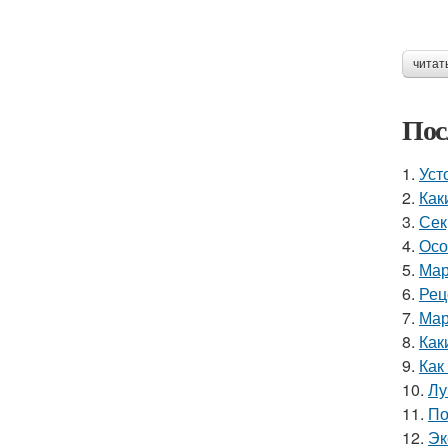
читат
Пос
1.
Уст
2.
Как
3.
Сек
4.
Осо
5.
Мар
6.
Рец
7.
Мар
8.
Как
9.
Как
10.
Лу
11.
По
12.
Эк