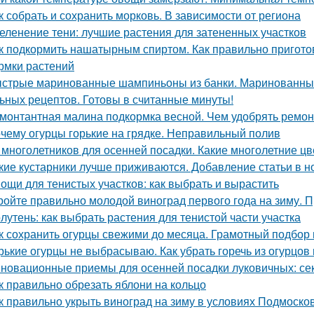
к собрать и сохранить морковь. В зависимости от региона
еленение тени: лучшие растения для затененных участков
к подкормить нашатырным спиртом. Как правильно пригото
рмки растений
стрые маринованные шампиньоны из банки. Маринованные
ьных рецептов. Готовы в считанные минуты!
монтантная малина подкормка весной. Чем удобрять ремо
чему огурцы горькие на грядке. Неправильный полив
 многолетников для осенней посадки. Какие многолетние ц
кие кустарники лучше приживаются. Добавление статьи в н
ощи для тенистых участков: как выбрать и вырастить
ройте правильно молодой виноград первого года на зиму. 
лутень: как выбрать растения для тенистой части участка
к сохранить огурцы свежими до месяца. Грамотный подбор
рькие огурцы не выбрасываю. Как убрать горечь из огурцов
новационные приемы для осенней посадки луковичных: се
к правильно обрезать яблони на кольцо
к правильно укрыть виноград на зиму в условиях Подмоско