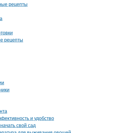
дные рецепты
а
отовки
ые рецепты
ии
ники
унта
ффективность и удобство
 начать свой сад
пература для выживания овощей