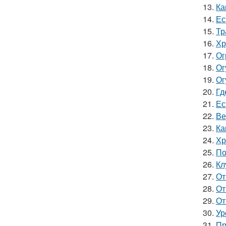
13.
Ка
14.
Ес
15.
Тр
16.
Хр
17.
Ог
18.
Ог
19.
Ог
20.
Гд
21.
Ес
22.
Ве
23.
Ка
24.
Хр
25.
По
26.
Кл
27.
От
28.
От
29.
От
30.
Ур
31.
Пр