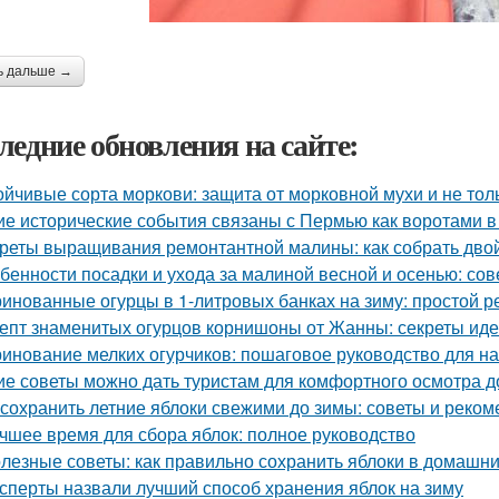
ь дальше →
ледние обновления на сайте:
ойчивые сорта моркови: защита от морковной мухи и не тол
ие исторические события связаны с Пермью как воротами в
реты выращивания ремонтантной малины: как собрать дво
бенности посадки и ухода за малиной весной и осенью: со
инованные огурцы в 1-литровых банках на зиму: простой р
епт знаменитых огурцов корнишоны от Жанны: секреты ид
инование мелких огурчиков: пошаговое руководство для 
ие советы можно дать туристам для комфортного осмотра 
 сохранить летние яблоки свежими до зимы: советы и реко
чшее время для сбора яблок: полное руководство
лезные советы: как правильно сохранить яблоки в домашни
сперты назвали лучший способ хранения яблок на зиму