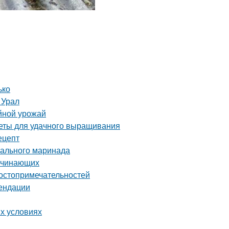
ько
 Урал
йной урожай
веты для удачного выращивания
ецепт
еального маринада
начинающих
достопримечательностей
мендации
х условиях