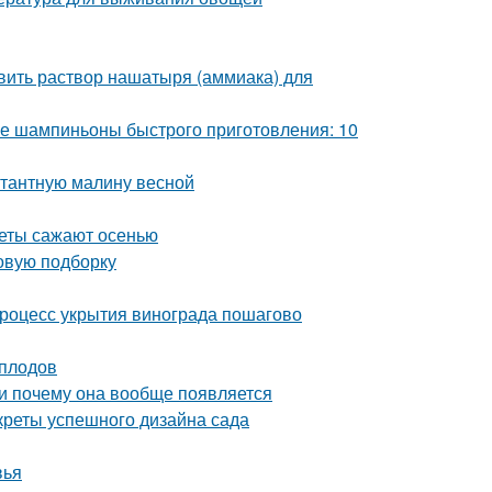
вить раствор нашатыря (аммиака) для
 шампиньоны быстрого приготовления: 10
нтантную малину весной
веты сажают осенью
овую подборку
Процесс укрытия винограда пошагово
 плодов
 и почему она вообще появляется
креты успешного дизайна сада
вья