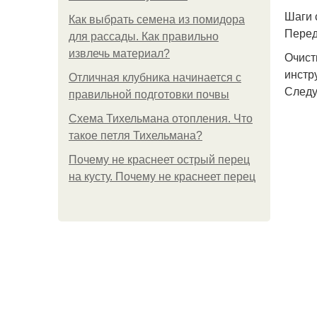
Шаги 
Как выбрать семена из помидора
Перед
для рассады. Как правильно
извлечь материал?
Очист
инстр
Отличная клубника начинается с
Следу
правильной подготовки почвы
Схема Тихельмана отопления. Что
такое петля Тихельмана?
Почему не краснеет острый перец
на кусту. Почему не краснеет перец