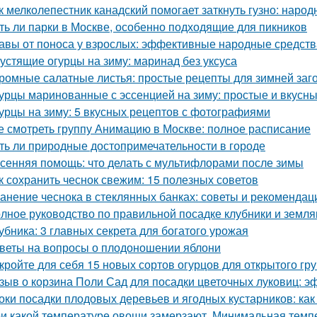
к мелколепестник канадский помогает заткнуть гузно: наро
ть ли парки в Москве, особенно подходящие для пикников
авы от поноса у взрослых: эффективные народные средств
устящие огурцы на зиму: маринад без уксуса
ромные салатные листья: простые рецепты для зимней заг
урцы маринованные с эссенцией на зиму: простые и вкусн
урцы на зиму: 5 вкусных рецептов с фотографиями
е смотреть группу Анимацию в Москве: полное расписание
ть ли природные достопримечательности в городе
сенняя помощь: что делать с мультифлорами после зимы
к сохранить чеснок свежим: 15 полезных советов
анение чеснока в стеклянных банках: советы и рекомендац
лное руководство по правильной посадке клубники и земля
убника: 3 главных секрета для богатого урожая
веты на вопросы о плодоношении яблони
кройте для себя 15 новых сортов огурцов для открытого гр
зыв о корзина Поли Сад для посадки цветочных луковиц: э
оки посадки плодовых деревьев и ягодных кустарников: как
и какой температуре овощи замерзают. Минимальная тем