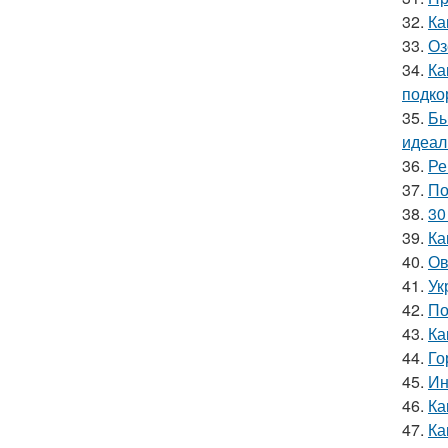
32.
Ка
33.
Оз
34.
Ка
подко
35.
Бы
идеал
36.
Ре
37.
По
38.
30
39.
Ка
40.
Ов
41.
Ук
42.
По
43.
Ка
44.
Го
45.
Ин
46.
Ка
47.
Ка