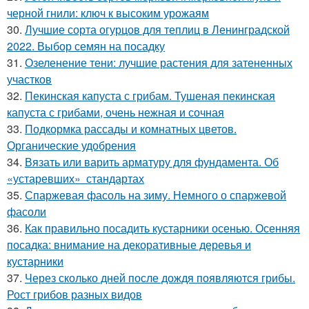
черной гнили: ключ к высоким урожаям
30.
Лучшие сорта огурцов для теплиц в Ленинградской
2022. Выбор семян на посадку
31.
Озеленение тени: лучшие растения для затененных
участков
32.
Пекинская капуста с грибам. Тушеная пекинская
капуста с грибами, очень нежная и сочная
33.
Подкормка рассады и комнатных цветов.
Органические удобрения
34.
Вязать или варить арматуру для фундамента. Об
«устаревших» стандартах
35.
Спаржевая фасоль на зиму. Немного о спаржевой
фасоли
36.
Как правильно посадить кустарники осенью. Осенняя
посадка: внимание на декоративные деревья и
кустарники
37.
Через сколько дней после дождя появляются грибы.
Рост грибов разных видов