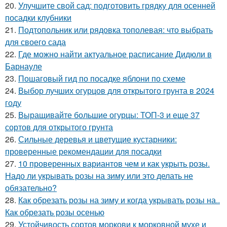
20.
Улучшите свой сад: подготовить грядку для осенней
посадки клубники
21.
Подтопольник или рядовка тополевая: что выбрать
для своего сада
22.
Где можно найти актуальное расписание Дидюли в
Барнауле
23.
Пошаговый гид по посадке яблони по схеме
24.
Выбор лучших огурцов для открытого грунта в 2024
году
25.
Выращивайте большие огурцы: ТОП-3 и еще 37
сортов для открытого грунта
26.
Сильные деревья и цветущие кустарники:
проверенные рекомендации для посадки
27.
10 проверенных вариантов чем и как укрыть розы.
Надо ли укрывать розы на зиму или это делать не
обязательно?
28.
Как обрезать розы на зиму и когда укрывать розы на..
Как обрезать розы осенью
29.
Устойчивость сортов моркови к морковной мухе и