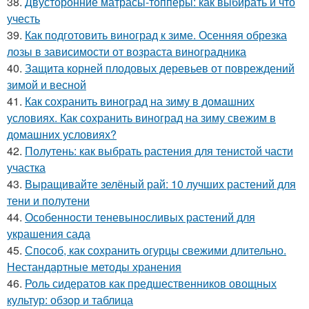
38.
Двусторонние матрасы-топперы: как выбирать и что
учесть
39.
Как подготовить виноград к зиме. Осенняя обрезка
лозы в зависимости от возраста виноградника
40.
Защита корней плодовых деревьев от повреждений
зимой и весной
41.
Как сохранить виноград на зиму в домашних
условиях. Как сохранить виноград на зиму свежим в
домашних условиях?
42.
Полутень: как выбрать растения для тенистой части
участка
43.
Выращивайте зелёный рай: 10 лучших растений для
тени и полутени
44.
Особенности теневыносливых растений для
украшения сада
45.
Способ, как сохранить огурцы свежими длительно.
Нестандартные методы хранения
46.
Роль сидератов как предшественников овощных
культур: обзор и таблица