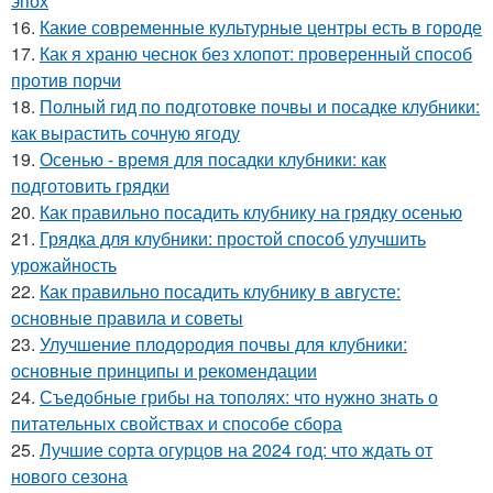
эпох
16.
Какие современные культурные центры есть в городе
17.
Как я храню чеснок без хлопот: проверенный способ
против порчи
18.
Полный гид по подготовке почвы и посадке клубники:
как вырастить сочную ягоду
19.
Осенью - время для посадки клубники: как
подготовить грядки
20.
Как правильно посадить клубнику на грядку осенью
21.
Грядка для клубники: простой способ улучшить
урожайность
22.
Как правильно посадить клубнику в августе:
основные правила и советы
23.
Улучшение плодородия почвы для клубники:
основные принципы и рекомендации
24.
Съедобные грибы на тополях: что нужно знать о
питательных свойствах и способе сбора
25.
Лучшие сорта огурцов на 2024 год: что ждать от
нового сезона