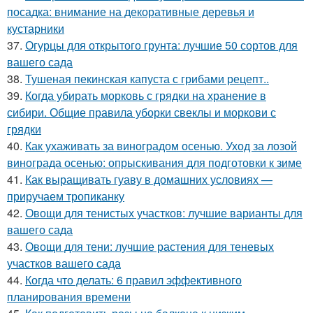
посадка: внимание на декоративные деревья и
кустарники
37.
Огурцы для открытого грунта: лучшие 50 сортов для
вашего сада
38.
Тушеная пекинская капуста с грибами рецепт..
39.
Когда убирать морковь с грядки на хранение в
сибири. Общие правила уборки свеклы и моркови с
грядки
40.
Как ухаживать за виноградом осенью. Уход за лозой
винограда осенью: опрыскивания для подготовки к зиме
41.
Как выращивать гуаву в домашних условиях —
приручаем тропиканку
42.
Овощи для тенистых участков: лучшие варианты для
вашего сада
43.
Овощи для тени: лучшие растения для теневых
участков вашего сада
44.
Когда что делать: 6 правил эффективного
планирования времени