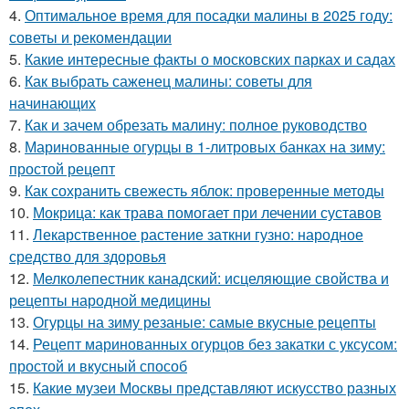
4.
Оптимальное время для посадки малины в 2025 году:
советы и рекомендации
5.
Какие интересные факты о московских парках и садах
6.
Как выбрать саженец малины: советы для
начинающих
7.
Как и зачем обрезать малину: полное руководство
8.
Маринованные огурцы в 1-литровых банках на зиму:
простой рецепт
9.
Как сохранить свежесть яблок: проверенные методы
10.
Мокрица: как трава помогает при лечении суставов
11.
Лекарственное растение заткни гузно: народное
средство для здоровья
12.
Мелколепестник канадский: исцеляющие свойства и
рецепты народной медицины
13.
Огурцы на зиму резаные: самые вкусные рецепты
14.
Рецепт маринованных огурцов без закатки с уксусом:
простой и вкусный способ
15.
Какие музеи Москвы представляют искусство разных