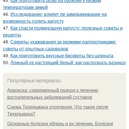
45.
Как подготовить розы на балконе к низким
температурам зимой
46.
Исследование: влияет ли замораживание на
возможность солить капусту
47.
Как спасти подмерзшую капусту: полезные советы и
рецепты
48.
Секреты ухаживания за редкими папоротниками:
советы от опытных садоводов
49.
Как приготовить вкусные бисквиты без шпината
50.
Ложный vs настоящий белый: как распознать разницу
Популярные материалы
Аркоксиа: современный подход к лечению
воспалительных заболеваний суставов
Схема Тихельмана отопления. Что такое петля
Тихельмана?
Основные болезни яблонь и их лечение. Болезни