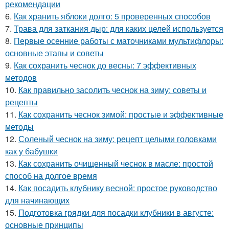
рекомендации
6.
Как хранить яблоки долго: 5 проверенных способов
7.
Трава для заткания дыр: для каких целей используется
8.
Первые осенние работы с маточниками мультифлоры:
основные этапы и советы
9.
Как сохранить чеснок до весны: 7 эффективных
методов
10.
Как правильно засолить чеснок на зиму: советы и
рецепты
11.
Как сохранить чеснок зимой: простые и эффективные
методы
12.
Соленый чеснок на зиму: рецепт целыми головками
как у бабушки
13.
Как сохранить очищенный чеснок в масле: простой
способ на долгое время
14.
Как посадить клубнику весной: простое руководство
для начинающих
15.
Подготовка грядки для посадки клубники в августе:
основные принципы