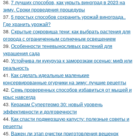
36.
7 лучших способов, как укрыть виноград в 2023 на
зиму. Сроки проведения процедуры
37.
5 простых способов сохранить урожай винограда..
Где хранить урожай?
38.
Скрытые сокровища тени: как выбрать растения для
огорода с ограниченным солнечным освещением
39.
Особенности теневыносливых растений для
украшения сада
40.
Устойчива ли кукуруза к заморозкам осенью: миф или
реальность
41.
Как сделать идеальные маленькие
консервированные огурчики на зиму: лучшие рецепты
42.
Семь проверенных способов избавиться от мышей и
крыс навсегда
43.
Керакам Супертермо 30: новый уровень
эффективности и долговечности
44.
Как спасти подмерзшую капусту: полезные советы и
рецепты
45.
Важен ли этап очистки приготовления вешенок