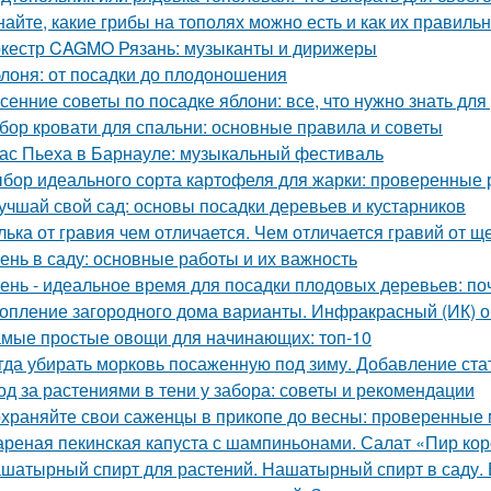
найте, какие грибы на тополях можно есть и как их правиль
кестр CAGMO Рязань: музыканты и дирижеры
лоня: от посадки до плодоношения
сенние советы по посадке яблони: все, что нужно знать д
бор кровати для спальни: основные правила и советы
ас Пьеха в Барнауле: музыкальный фестиваль
бор идеального сорта картофеля для жарки: проверенные 
учшай свой сад: основы посадки деревьев и кустарников
лька от гравия чем отличается. Чем отличается гравий от щ
ень в саду: основные работы и их важность
ень - идеальное время для посадки плодовых деревьев: поч
опление загородного дома варианты. Инфракрасный (ИК) о
мые простые овощи для начинающих: топ-10
гда убирать морковь посаженную под зиму. Добавление ста
од за растениями в тени у забора: советы и рекомендации
храняйте свои саженцы в прикопе до весны: проверенные
реная пекинская капуста с шампиньонами. Салат «Пир ко
шатырный спирт для растений. Нашатырный спирт в саду. 