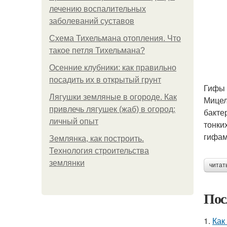
лечению воспалительных
заболеваний суставов
Схема Тихельмана отопления. Что
такое петля Тихельмана?
Осенние клубники: как правильно
посадить их в открытый грунт
Гифы
Лягушки земляные в огороде. Как
Мицел
привлечь лягушек (жаб) в огород:
бакте
личный опыт
тонки
гифам
Землянка, как построить.
Технология строительства
землянки
читат
Пос
1.
Как