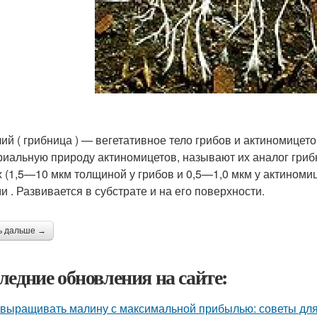
ий ( грибница ) — вегетативное тело грибов и актиномицет
риальную природу актиномицетов, называют их аналог грибн
х (1,5—10 мкм толщиной у грибов и 0,5—1,0 мкм у актином
и . Развивается в субстрате и на его поверхности.
ь дальше →
ледние обновления на сайте:
 выращивать малину с максимальной прибылью: советы дл