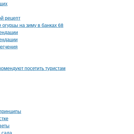
ющих
ой рецепт
 огурцы на зиму в банках 68
мендации
мендации
легчения
комендуют посетить туристам
 принципы
стке
веты
 сада