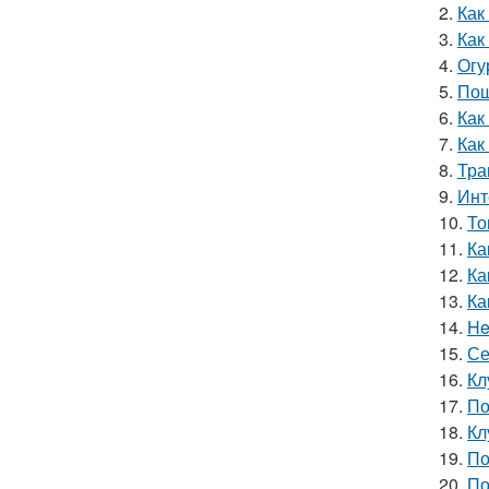
2.
Как
3.
Как
4.
Огу
5.
Пош
6.
Как
7.
Как
8.
Тра
9.
Инт
10.
То
11.
Ка
12.
Ка
13.
Ка
14.
He
15.
Се
16.
Кл
17.
По
18.
Кл
19.
По
20.
По