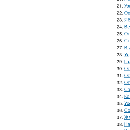
21.
Уз
22.
Ор
23.
Яб
24.
Ве
25.
От
26.
Ст
27.
Вы
28.
Ул
29.
Га
30.
Ос
31.
Ос
32.
От
33.
Са
34.
Ко
35.
Ух
36.
Со
37.
Жа
38.
На