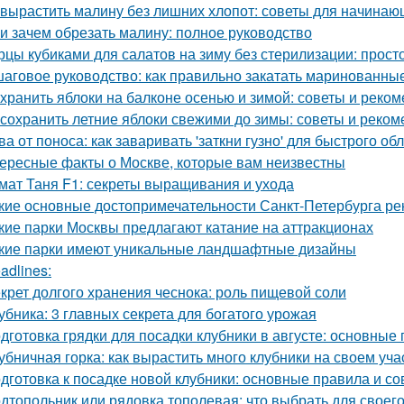
 вырастить малину без лишних хлопот: советы для начина
 и зачем обрезать малину: полное руководство
рцы кубиками для салатов на зиму без стерилизации: прост
аговое руководство: как правильно закатать маринованные
 хранить яблоки на балконе осенью и зимой: советы и реко
 сохранить летние яблоки свежими до зимы: советы и реко
ва от поноса: как заваривать 'заткни гузно' для быстрого об
ересные факты о Москве, которые вам неизвестны
мат Таня F1: секреты выращивания и ухода
кие основные достопримечательности Санкт-Петербурга ре
кие парки Москвы предлагают катание на аттракционах
кие парки имеют уникальные ландшафтные дизайны
adlines:
крет долгого хранения чеснока: роль пищевой соли
убника: 3 главных секрета для богатого урожая
дготовка грядки для посадки клубники в августе: основные
убничная горка: как вырастить много клубники на своем уча
дготовка к посадке новой клубники: основные правила и со
дтопольник или рядовка тополевая: что выбрать для своего