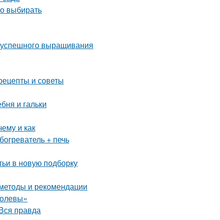
но выбирать
ля успешного выращивания
рецепты и советы
ебня и гальки
ему и как
богреватель + печь
тьи в новую подборку
 методы и рекомендации
ролевы»
Вся правда