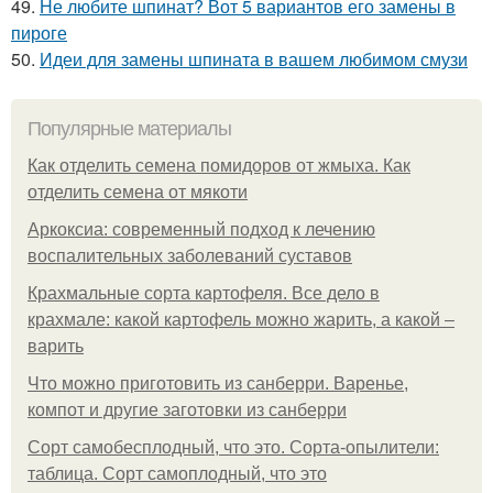
49.
Не любите шпинат? Вот 5 вариантов его замены в
пироге
50.
Идеи для замены шпината в вашем любимом смузи
Популярные материалы
Как отделить семена помидоров от жмыха. Как
отделить семена от мякоти
Аркоксиа: современный подход к лечению
воспалительных заболеваний суставов
Крахмальные сорта картофеля. Все дело в
крахмале: какой картофель можно жарить, а какой –
варить
Что можно приготовить из санберри. Варенье,
компот и другие заготовки из санберри
Сорт самобесплодный, что это. Сорта-опылители:
таблица. Сорт самоплодный, что это