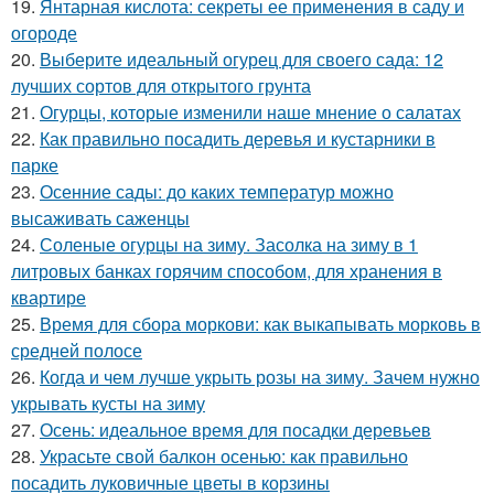
19.
Янтарная кислота: секреты ее применения в саду и
огороде
20.
Выберите идеальный огурец для своего сада: 12
лучших сортов для открытого грунта
21.
Огурцы, которые изменили наше мнение о салатах
22.
Как правильно посадить деревья и кустарники в
парке
23.
Осенние сады: до каких температур можно
высаживать саженцы
24.
Соленые огурцы на зиму. Засолка на зиму в 1
литровых банках горячим способом, для хранения в
квартире
25.
Время для сбора моркови: как выкапывать морковь в
средней полосе
26.
Когда и чем лучше укрыть розы на зиму. Зачем нужно
укрывать кусты на зиму
27.
Осень: идеальное время для посадки деревьев
28.
Украсьте свой балкон осенью: как правильно
посадить луковичные цветы в корзины