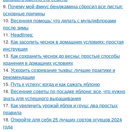
9.
Почему мой фикус бенджамина сбросил все листья:
основные причины
10.
Весенняя помощь: что делать с мультифлорами
после зимы
11.
Headlines:
12.
Как засолить чеснок в домашних условиях: простая
инструкция
13.
Как сохранить чеснок до весны: простые способы
хранения в домашних условиях
14.
Ускорить созревание тыквы: лучшие практики и
рекомендации
15.
Путь к успеху: когда и как сажать яблоню
16.
Весенние советы по посадке яблони: все, что нужно
знать для успешного выращивания
17.
Как увеличить урожай яблок и груш: два простых
правила
18.
Откройте для себя 25 лучших сортов огурцов 2024
года