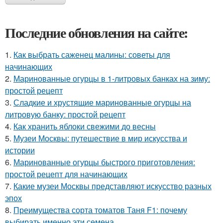
Последние обновления на сайте:
1.
Как выбрать саженец малины: советы для
начинающих
2.
Маринованные огурцы в 1-литровых банках на зиму:
простой рецепт
3.
Сладкие и хрустящие маринованные огурцы на
литровую банку: простой рецепт
4.
Как хранить яблоки свежими до весны
5.
Музеи Москвы: путешествие в мир искусства и
истории
6.
Маринованные огурцы быстрого приготовления:
простой рецепт для начинающих
7.
Какие музеи Москвы представляют искусство разных
эпох
8.
Преимущества сорта томатов Таня F1: почему
выбирать именно эти семена