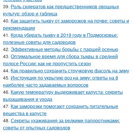
39.
Роль сидератов как предшественников овощных
культур: обзор и таблица
40.
Как защитить тыкву от заморозков на почве: советы и
рекомендации
41.
Когда убирать тыкву в 2019 году в Подмосковье:
полезные советы для садоводов
42.
Эффективные методы борьбы с паршей осенью
43.
Оптимальное время для сбора тыквы в средней
полосе России: как не пропустить сезон
44.
Как правильно сохранить стручковую фасоль на зиму
45.
Инструкция по укрытию роз на зиму: ответы на 8
наиболее часто задаваемых вопросов
46.
Какую температуру выдерживает капуста: секреты
выращивания и ухода
47.
Как заморозки помогают сохранить питательные
вещества в капусте
48.
Секреты ухаживания за редкими папоротниками:
советы от опытных садоводов