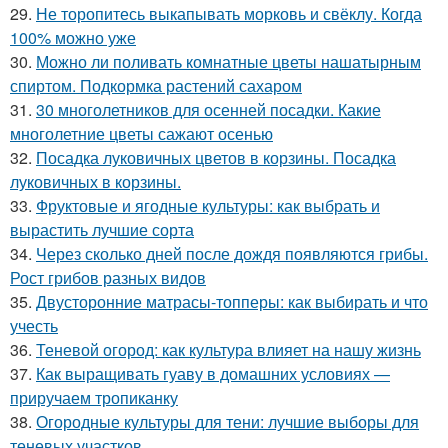
29.
Не торопитесь выкапывать морковь и свёклу. Когда
100% можно уже
30.
Можно ли поливать комнатные цветы нашатырным
спиртом. Подкормка растений сахаром
31.
30 многолетников для осенней посадки. Какие
многолетние цветы сажают осенью
32.
Посадка луковичных цветов в корзины. Посадка
луковичных в корзины.
33.
Фруктовые и ягодные культуры: как выбрать и
вырастить лучшие сорта
34.
Через сколько дней после дождя появляются грибы.
Рост грибов разных видов
35.
Двусторонние матрасы-топперы: как выбирать и что
учесть
36.
Теневой огород: как культура влияет на нашу жизнь
37.
Как выращивать гуаву в домашних условиях —
приручаем тропиканку
38.
Огородные культуры для тени: лучшие выборы для
теневых участков