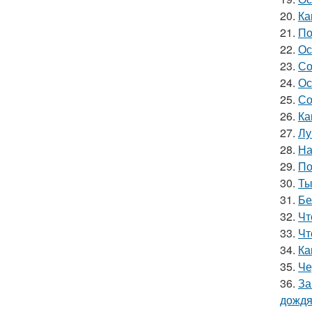
20.
Ка
21.
По
22.
Ос
23.
Со
24.
Ос
25.
Со
26.
Ка
27.
Лу
28.
На
29.
По
30.
Ты
31.
Бе
32.
Чт
33.
Чт
34.
Ка
35.
Че
36.
За
дожд