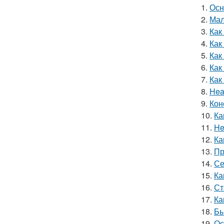
1.
Осн
2.
Мал
3.
Как
4.
Как
5.
Как
6.
Как
7.
Как
8.
Hea
9.
Кон
10.
Ка
11.
He
12.
Ка
13.
Пр
14.
Се
15.
Ка
16.
Ст
17.
Ка
18.
Бы
19.
Ос