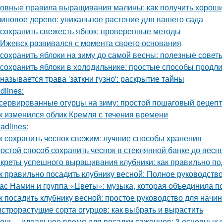
овные правила выращивания малины: как получить хорош
иновое дерево: уникальное растение для вашего сада
 сохранить свежесть яблок: проверенные методы
 Ижевск развивался с момента своего основания
 сохранить яблоки на зиму до самой весны: полезные сове
 сохранить яблоки в холодильнике: простые способы продл
 называется трава 'заткни гузно': раскрытие тайны
dlines:
сервированные огурцы на зиму: простой пошаговый рецеп
к изменился облик Кремля с течения времени
adlines:
к сохранить чеснок свежим: лучшие способы хранения
остой способ сохранить чеснок в стеклянной банке до весн
креты успешного выращивания клубники: как правильно по
к правильно посадить клубнику весной: Полное руководст
ас Намин и группа «Цветы»: музыка, которая объединила п
к посадить клубнику весной: простое руководство для нач
строрастущие сорта огурцов: как выбрать и вырастить
ень – идеальное время для посадки саженцев: 3 основных 