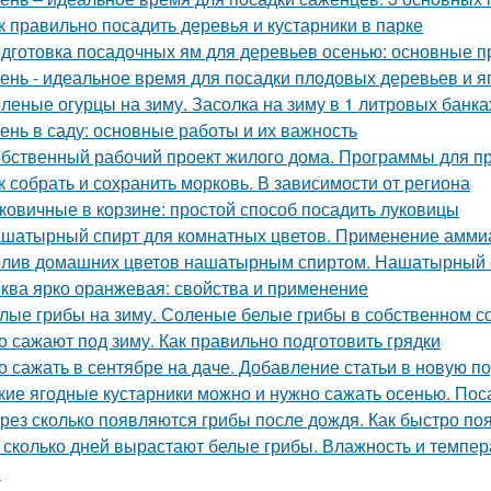
к правильно посадить деревья и кустарники в парке
дготовка посадочных ям для деревьев осенью: основные 
ень - идеальное время для посадки плодовых деревьев и я
леные огурцы на зиму. Засолка на зиму в 1 литровых банка
ень в саду: основные работы и их важность
бственный рабочий проект жилого дома. Программы для п
к собрать и сохранить морковь. В зависимости от региона
ковичные в корзине: простой способ посадить луковицы
шатырный спирт для комнатных цветов. Применение аммиак
лив домашних цветов нашатырным спиртом. Нашатырный с
ква ярко оранжевая: свойства и применение
лые грибы на зиму. Соленые белые грибы в собственном с
о сажают под зиму. Как правильно подготовить грядки
о сажать в сентябре на даче. Добавление статьи в новую п
кие ягодные кустарники можно и нужно сажать осенью. Пос
рез сколько появляются грибы после дождя. Как быстро по
 сколько дней вырастают белые грибы. Влажность и темпер
я