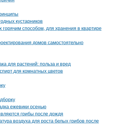
принципы
годных кустарников
х горячим способом, для хранения в квартире
роектирования домов самостоятельно
а для растений: польза и вред
пирт для комнатных цветов
оку
одборку
адка ежевики осенью
являются грибы после дождя
атура воздуха для роста белых грибов после