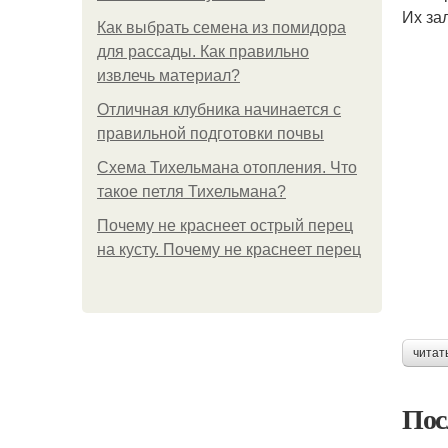
Их за
Как выбрать семена из помидора
для рассады. Как правильно
извлечь материал?
Отличная клубника начинается с
правильной подготовки почвы
Схема Тихельмана отопления. Что
такое петля Тихельмана?
Почему не краснеет острый перец
на кусту. Почему не краснеет перец
читат
Пос