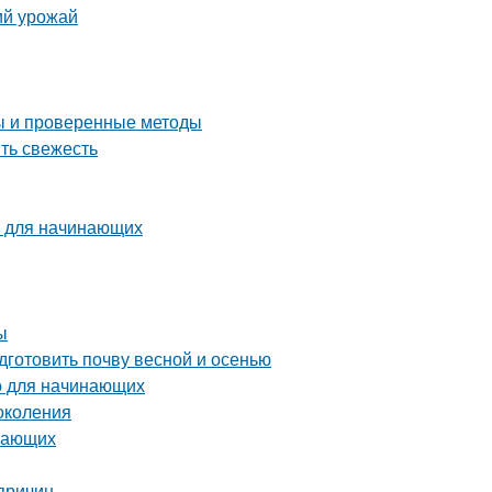
ий урожай
ты и проверенные методы
ить свежесть
т для начинающих
ы
дготовить почву весной и осенью
во для начинающих
околения
инающих
причин