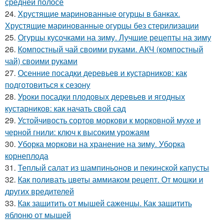
средней полосе
24.
Хрустящие маринованные огурцы в банках.
Хрустящие маринованные огурцы без стерилизации
25.
Огурцы кусочками на зиму. Лучшие рецепты на зиму
26.
Компостный чай своими руками. АКЧ (компостный
чай) своими руками
27.
Осенние посадки деревьев и кустарников: как
подготовиться к сезону
28.
Уроки посадки плодовых деревьев и ягодных
кустарников: как начать свой сад
29.
Устойчивость сортов моркови к морковной мухе и
черной гнили: ключ к высоким урожаям
30.
Уборка моркови на хранение на зиму. Уборка
корнеплода
31.
Теплый салат из шампиньонов и пекинской капусты
32.
Как поливать цветы аммиаком рецепт. От мошки и
других вредителей
33.
Как защитить от мышей саженцы. Как защитить
яблоню от мышей