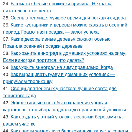
34.
В томатах белые прожилки причина. Нехватка
питательных веществ
35.
Осень в теплице: лучшее время для посадки сидерат
36.
Какие кустарники и деревья можно сажать в осенний
период. Грамотная посадка — залог успеха
37.
Какие декоративные деревья сажают осенью.
Правила осенней посадки деревьев
38.
Как хранить виноград в домашних условиях на зиму.
Если виноград портится: что делать?
39.
Как укрыть виноград на зиму правильно. Когда
40.
Как выращивать гуаву в домашних условиях —
приручаем тропиканку
41.
Овощи для теневых участков: лучшие сорта для
тенистого сада
42.
Эффективные способы сохранения урожая
картофеля: от выбора подвала до правильной упаковки
43.
Как создать уютный уголок с лесными березами на
вашем участке
44.
Как спасти замерзшую белокочанную капусту: советы