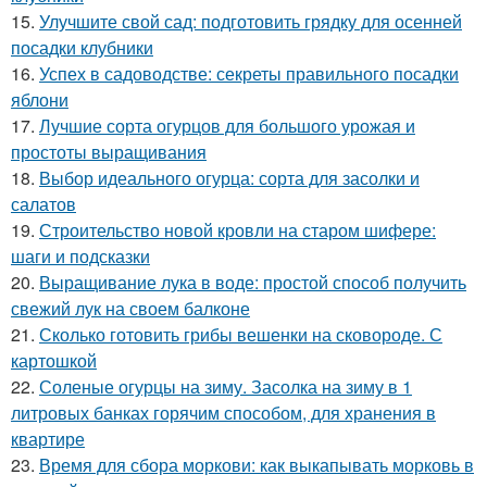
15.
Улучшите свой сад: подготовить грядку для осенней
посадки клубники
16.
Успех в садоводстве: секреты правильного посадки
яблони
17.
Лучшие сорта огурцов для большого урожая и
простоты выращивания
18.
Выбор идеального огурца: сорта для засолки и
салатов
19.
Строительство новой кровли на старом шифере:
шаги и подсказки
20.
Выращивание лука в воде: простой способ получить
свежий лук на своем балконе
21.
Сколько готовить грибы вешенки на сковороде. С
картошкой
22.
Соленые огурцы на зиму. Засолка на зиму в 1
литровых банках горячим способом, для хранения в
квартире
23.
Время для сбора моркови: как выкапывать морковь в