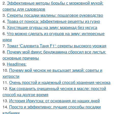
2.
Эффективные методы борьбы с морковной мухой:
советы для садоводов
3.
Секреты посадки малины: пошаговое руководство
4.
Трава от поноса: эффективные рецепты из гузно
5.
Хрустящие огурцы на зиму: маринад без уксуса
6.
Что можно сделать из огурцов на зиму: интересные
идеи
7.
Томат 'Садовита Таня F1': секреты высокого урожая
8.
Почему мой фикус бенджамина сбросил все листья:
основные причины
9.
Headlines:
10.
Почему мой чеснок не высыхает зимой: советы и
хитрости
11.
Очень простой и надежный способ хранения чеснока
12.
Как сохранить очищенный чеснок в масле: простой
способ на долгое время
13.
История Иркутска: от основания до наших дней
14.
Просто и эффективно: лучшие способы посадки
клубники