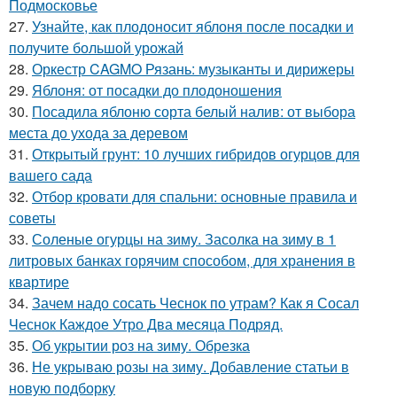
Подмосковье
27.
Узнайте, как плодоносит яблоня после посадки и
получите большой урожай
28.
Оркестр CAGMO Рязань: музыканты и дирижеры
29.
Яблоня: от посадки до плодоношения
30.
Посадила яблоню сорта белый налив: от выбора
места до ухода за деревом
31.
Открытый грунт: 10 лучших гибридов огурцов для
вашего сада
32.
Отбор кровати для спальни: основные правила и
советы
33.
Соленые огурцы на зиму. Засолка на зиму в 1
литровых банках горячим способом, для хранения в
квартире
34.
Зачем надо сосать Чеснок по утрам? Как я Сосал
Чеснок Каждое Утро Два месяца Подряд.
35.
Об укрытии роз на зиму. Обрезка
36.
Не укрываю розы на зиму. Добавление статьи в
новую подборку