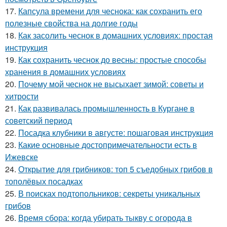
17.
Капсула времени для чеснока: как сохранить его
полезные свойства на долгие годы
18.
Как засолить чеснок в домашних условиях: простая
инструкция
19.
Как сохранить чеснок до весны: простые способы
хранения в домашних условиях
20.
Почему мой чеснок не высыхает зимой: советы и
хитрости
21.
Как развивалась промышленность в Кургане в
советский период
22.
Посадка клубники в августе: пошаговая инструкция
23.
Какие основные достопримечательности есть в
Ижевске
24.
Открытие для грибников: топ 5 съедобных грибов в
тополёвых посадках
25.
В поисках подтопольников: секреты уникальных
грибов
26.
Время сбора: когда убирать тыкву с огорода в