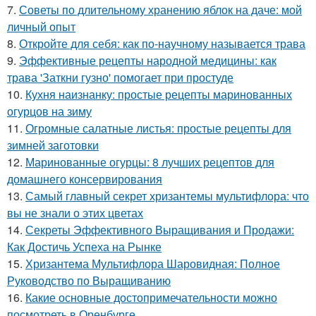
7.
Советы по длительному хранению яблок на даче: мой
личный опыт
8.
Откройте для себя: как по-научному называется трава
9.
Эффективные рецепты народной медицины: как
трава 'Заткни гузно' помогает при простуде
10.
Кухня наизнанку: простые рецепты маринованных
огурцов на зиму
11.
Огромные салатные листья: простые рецепты для
зимней заготовки
12.
Маринованные огурцы: 8 лучших рецептов для
домашнего консервирования
13.
Самый главный секрет хризантемы мультифлора: что
вы не знали о этих цветах
14.
Секреты Эффективного Выращивания и Продажи:
Как Достичь Успеха на Рынке
15.
Хризантема Мультифлора Шаровидная: Полное
Руководство по Выращиванию
16.
Какие основные достопримечательности можно
посмотреть в Оренбурге