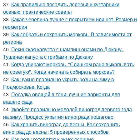
37.
Как правильно посадить деревья и кустарники
осенью: практические советы
38.
Какая черепица лучше с покрытием или нет. Размер и
геометрия
39.
Как собрать и сохранить морковь. В зависимости от
региона
40.
Пекинская капуста с шампиньонами по Дюкану..
Тушеная капуста с грибами по Дюкану
41.
Когда убирают морковь. "Слишком рано выкапывать
не советую". Когда начинать собирать морковь?
42.
Как нужно правильно укрыть розы на зиму в
Подмосковье. Когда
43.
Посадка овощей в тени: лучшие варианты для
вашего сада
44.
Укройте правильно молодой виноград первого года
на зиму. Процесс укрытия винограда пошагово
45.
Как хранить виноград до весны. Как сохранить
виноград до весны: 5 проверенных способов
46.
Как розы готовятся к зиме: осенние