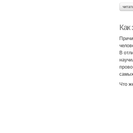
читат
Как
Причи
челов
В отл
научи
прово
самых
Что ж