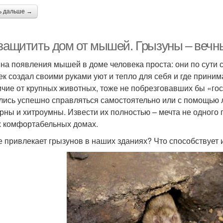
ь дальше →
 защитить дом от мышей. Грызуны – вечн
на появления мышей в доме человека проста: они по сути св
ек создал своими руками уют и тепло для себя и где принима
ичие от крупных животных, тоже не побрезговавших бы «го
лись успешно справляться самостоятельно или с помощью л
рны и хитроумны. Извести их полностью – мечта не одного 
 комфортабельных домах.
е привлекает грызунов в наших зданиях? Что способствует