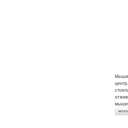
Мыши 
центр
стоял
отжим
мышин
читат