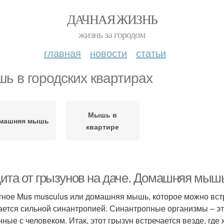
ДАЧНАЯ ЖИЗНЬ
жизнь за городом
главная
новости
статьи
ь в городских квартирах
Мышь в
машняя мышь
квартире
ита от грызунов на даче. Домашняя мыш
ное Mus musculus или домашняя мышь, которое можно встре
ается сильной синантропией. Синантропные организмы – э
нные с человеком. Итак, этот грызун встречается везде, где