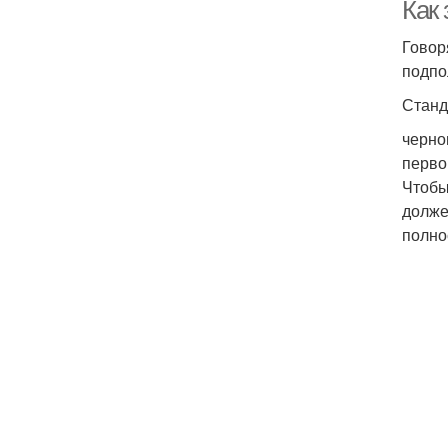
Как 
Говор
подпо
Станд
черно
перво
Чтобы
долже
полно