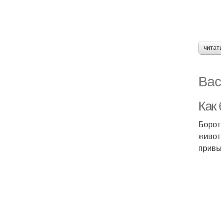
читат
Вас
Как
Борот
живот
привы