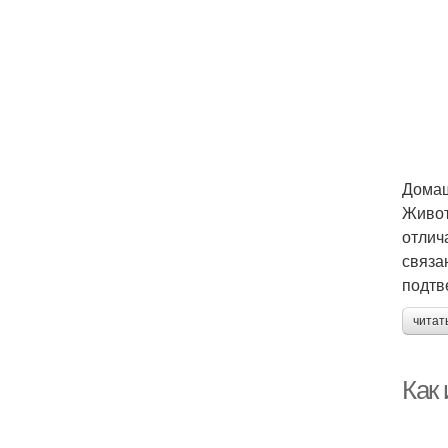
Дома
Живот
отлич
связа
подтв
читат
Как 