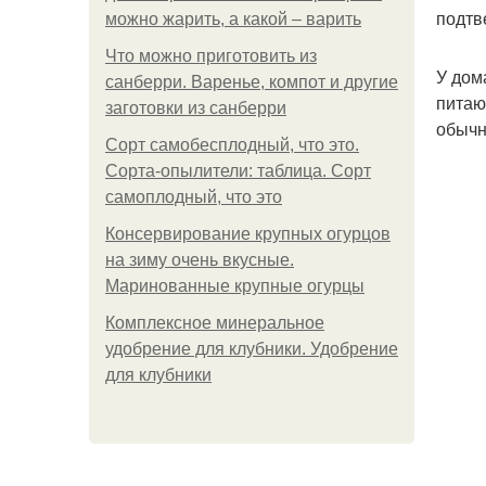
подтв
можно жарить, а какой – варить
Что можно приготовить из
У дом
санберри. Варенье, компот и другие
питаю
заготовки из санберри
обычн
Сорт самобесплодный, что это.
Сорта-опылители: таблица. Сорт
самоплодный, что это
Консервирование крупных огурцов
на зиму очень вкусные.
Маринованные крупные огурцы
Комплексное минеральное
удобрение для клубники. Удобрение
для клубники