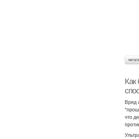
читат
Как
спо
Вряд 
"прош
что д
проти
Ультр