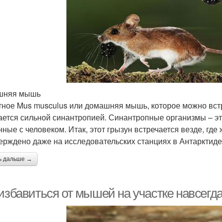
шняя мышь
ное Mus musculus или домашняя мышь, которое можно встре
ается сильной синантропией. Синантропные организмы – э
нные с человеком. Итак, этот грызун встречается везде, где
ерждено даже на исследовательских станциях в Антарктиде
ь дальше →
избавиться от мышей на участке навсегда