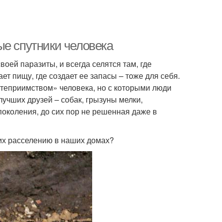
ые спутники человека
оей паразиты, и всегда селятся там, где
ет пищу, где создает ее запасы – тоже для себя.
степриимством» человека, но с которыми люди
учших друзей – собак, грызуны мелки,
поколения, до сих пор не решенная даже в
 их расселению в наших домах?