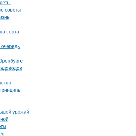
креты
ые советы
изнь
ва сорта
 очередь
Оренбурге
садоводов
дство
 принципы
льшой урожай
вной
еты
ев