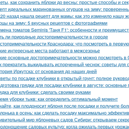
еты, как сохранить яблоки до весны: простые способы и се
епт идеальных маринованных огурцов на зиму: проверенн
 20 назад нашла рецепт для мамы: как это изменило нашу ж
рцы на зиму: 5 вкусных рецептов с фотографиями
мена томатов Seminis 'Таня F1': особенности и преимущест
ть ли природные достопримечательности в городе
стопримечательности Краснодара: что посмотреть в первую
кие интересные места работают в межсезонье
кие основные достопримечательности можно посмотреть в 
к прекратить выкидывать испорченный чеснок: советы для 
тория Иркутска: от основания до наших дней
веты по посадке клубники в открытый грунт: полное руково
дготовка грядки для посадки клубники в августе: основные
ядка для клубники: сделать своими руками
емя уборки тыкв: как определить оптимальный момент
найте, как плодоносит яблоня после посадки и получите бо
лонька в осень: как сделать посадку максимально эффекти
ивительный мир яблоневых садов Сибири: открываем секр
одоношение садовых культур: когда ожидать первых урожа