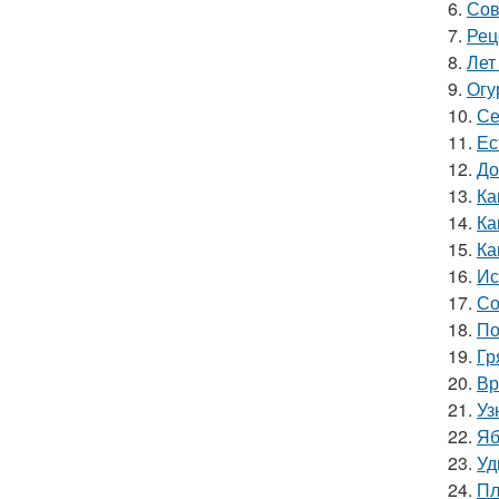
6.
Сов
7.
Рец
8.
Лет
9.
Огу
10.
Се
11.
Ес
12.
До
13.
Ка
14.
Ка
15.
Ка
16.
Ис
17.
Со
18.
По
19.
Гр
20.
Вр
21.
Уз
22.
Яб
23.
Уд
24.
Пл