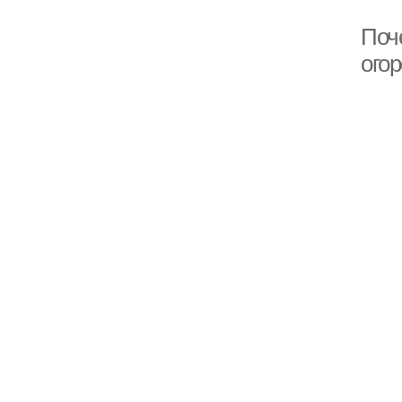
Поч
ого