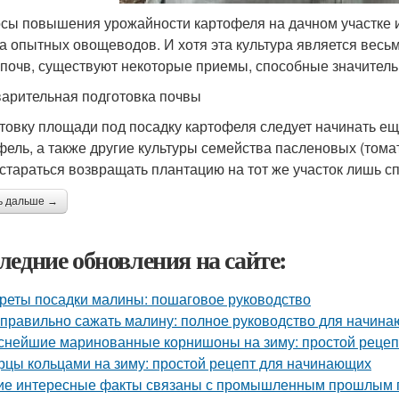
сы повышения урожайности картофеля на дачном участке ил
а опытных овощеводов. И хотя эта культура является весь
 почв, существуют некоторые приемы, способные значител
арительная подготовка почвы
товку площади под посадку картофеля следует начинать ещ
фель, а также другие культуры семейства пасленовых (томат
а стараться возвращать плантацию на тот же участок лишь сп
ь дальше →
ледние обновления на сайте:
реты посадки малины: пошаговое руководство
 правильно сажать малину: полное руководство для начин
снейшие маринованные корнишоны на зиму: простой рецеп
рцы кольцами на зиму: простой рецепт для начинающих
ие интересные факты связаны с промышленным прошлым 