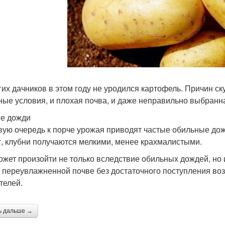
гих дачников в этом году не уродился картофель. Причин ск
ные условия, и плохая почва, и даже неправильно выбранна
е дожди
вую очередь к порче урожая приводят частые обильные до
т, клубни получаются мелкими, менее крахмалистыми.
ожет произойти не только вследствие обильных дождей, но 
В переувлажненной почве без достаточного поступления воз
телей.
ь дальше →