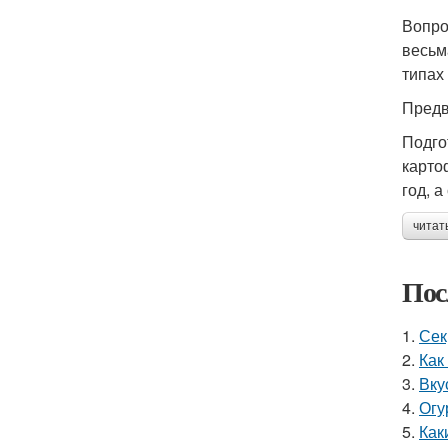
Вопро
весьм
типах
Предв
Подго
карто
год, 
читат
Пос
1.
Сек
2.
Как
3.
Вку
4.
Огу
5.
Как