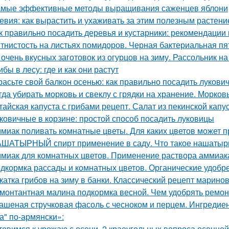
мые эффективные методы выращивания саженцев яблони
евия: как вырастить и ухаживать за этим полезным растен
к правильно посадить деревья и кустарники: рекомендации
тнистость на листьях помидоров. Черная бактериальная пя
 очень вкусных заготовок из огурцов на зиму. Рассольник на
ибы в лесу: где и как они растут
расьте свой балкон осенью: как правильно посадить лукови
гда убирать морковь и свеклу с грядки на хранение. Морков
тайская капуста с грибами рецепт. Салат из пекинской капу
ковичные в корзине: простой способ посадить луковицы
миак поливать комнатные цветы. Для каких цветов может п
ШАТЫРНЫЙ спирт применение в саду. Что такое нашатырны
миак для комнатных цветов. Применение раствора аммиака
дкормка рассады и комнатных цветов. Органические удобр
катка грибов на зиму в банки. Классический рецепт марино
монтантная малина подкормка весной. Чем удобрять ремо
ашеная стручковая фасоль с чесноком и перцем. Ингреди
а" по-армянски»:
товимся к урожаю с осени. 2 краеугольных вопроса осенней