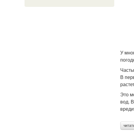
У мно
погод
Часты
В пер
расте
Это м
вод. 
вреди
читат