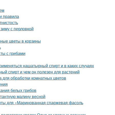
ием
 и правила
тнистость
 зиму с перловкой
чные цветы в корзины
ь
сты с грибами
рименяться нашатырный спирт и в каких случаях
й спирт и чем он полезен для растений
 для обработки комнатных цветов
ения
вания белых грибов
нтантную малину весной
енты для «Маринованная спаржевая фасоль
 подготовки грядок Одно из главных осенних