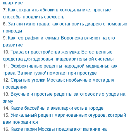
квартире
7.
Как сохранить яблоки в холодильнике: простые
способы продлить свежесть
8.
Заткни гузно трава: как остановить диарею с помощью
природы
9.
Как география и климат Воронежа влияют на его
развитие
10.
Трава от расстройства желудка: Естественные
средства для здоровья пищеварительной системы
11.
Эффективные рецепты народной медицины: как
трава 'Заткни гузно' помогает при простуде
12.
Скрытые уголки Москвы: необычные места для
посещения
13.
Вкусные и простые рецепты заготовок из огурцов на
зиму
14.
Какие бассейны и аквапарки есть в городе
15.
Уникальный рецепт маринованных огурцов, который
вам понравится
16.
Какие парки Москвы предлагают катание на