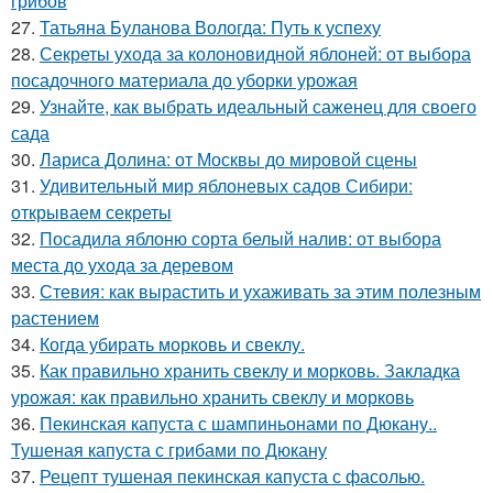
грибов
27.
Татьяна Буланова Вологда: Путь к успеху
28.
Секреты ухода за колоновидной яблоней: от выбора
посадочного материала до уборки урожая
29.
Узнайте, как выбрать идеальный саженец для своего
сада
30.
Лариса Долина: от Москвы до мировой сцены
31.
Удивительный мир яблоневых садов Сибири:
открываем секреты
32.
Посадила яблоню сорта белый налив: от выбора
места до ухода за деревом
33.
Стевия: как вырастить и ухаживать за этим полезным
растением
34.
Когда убирать морковь и свеклу.
35.
Как правильно хранить свеклу и морковь. Закладка
урожая: как правильно хранить свеклу и морковь
36.
Пекинская капуста с шампиньонами по Дюкану..
Тушеная капуста с грибами по Дюкану
37.
Рецепт тушеная пекинская капуста с фасолью.