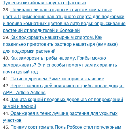
Тушеная китайская капуста с фасолью
38.
Поливают ли нашатырным спиртом комнатные
цветы. Применение нашатырного спирта для подкормки
и полива комнатных цветов на литр воды: опрыскивание
растений от вредителей и болезней
39.
Как подкормить нашатырным спиртом. Как
правильно приготовить раствор нашатыря (аммиака)
для подкормки растений
40.
Как заморозить грибы на зиму. Грибы можно
замораживать? Эти способы помогут вам их хранить
почти целый год
41.
Патио в древнем Риме: история и значение
42.
Через сколько дней появляются грибы после дождя..
APP - Article Actions
43.
Защита корней плодовых деревьев от повреждений
зимой и весной
44.
Оранжерея в тени: лучшие растения для укрытых
участков
45.
Почему сорт томата Поль Робсон стал популярным