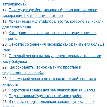
аттракционах
17.
Почему фикус бенджамина сбросил листья после
замерзания? Как спасти растение
18.
Хризантемы мультифлора: это та, которую вы искали
для своего сада
19.
Как правильно засолить чеснок на зиму: советы и
рецепты
20.
Секреты сохранения чеснока: как хранить его больше
года
21.
Соленый чеснок на зиму: рецепт целыми головками
как у бабушки
22.
Как сохранить чеснок на зиму: простые и
эффективные способы
23.
Почему мой чеснок не высыхает зимой: советы и
хитрости
24.
Подготовка грядки для земляники: шаг за шагом
25.
Под тополями: Удивительный мир грибов
26.
В поисках подтопольников: секреты уникальных