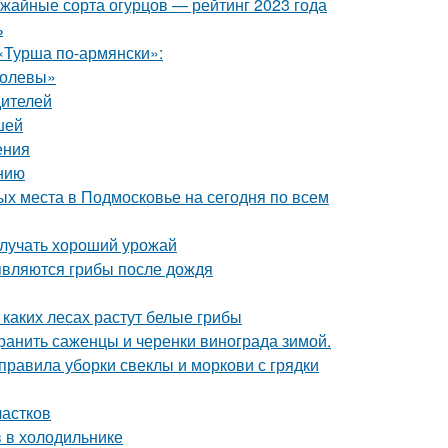
ожайные сорта огурцов — рейтинг 2023 года
ь
«Турша по-армянски»:
ролевы»
дителей
шей
ения
нию
х места в Подмосковье на сегодня по всем
олучать хороший урожай
являются грибы после дождя
 каких лесах растут белые грибы
хранить саженцы и черенки винограда зимой.
 правила уборки свеклы и моркови с грядки
частков
в в холодильнике