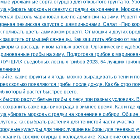
мые урожайные сорта огурцов для открытого грунта то. Ур
гда убирать морковь и свеклу с грядки на хранение. Морков
леная фасоль маринованные по армянски на зиму. Рецепт 
реная пекинская капуста с шампиньонами. Салат «Пир ко
к поливать цветы аммиаком рецепт. От мошки и других вре
к защитить от мышей саженцы. Как защитить яблоню от мы
дкормка рассады и комнатных цветов. Органические удобр
ринованные грибы на зиму. Подготовка грибов к маринова
 ЛУЧШИХ съедобных лесных грибов 2023. 54 лучших грибны
влениям
найте, какие фрукты и ягоды можно выращивать в тени и п
рез сколько появляются грибы после дождя. Как быстро по
иб который растет быстрее всего.
к быстро растут белые грибы в лесу при разных условиях. В
к сохранить саженцы винограда в зимнее время. Как и где 
гда убирать морковь с грядки на хранение в сибири. Общие
лутень: как выбрать растения для тенистой части участка
ородные культуры для тени: лучшие выборы для теневых у
к хранить свежие огурцы в холодильнике. Хранение огурцо