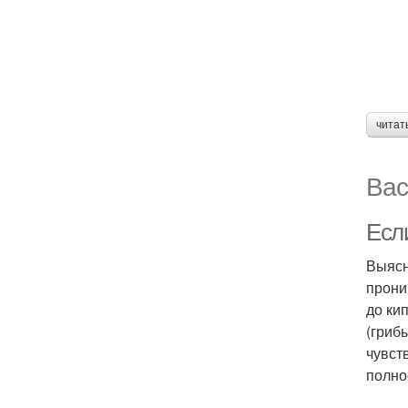
читат
Вас
Если
Выясн
прони
до ки
(гриб
чувст
полно