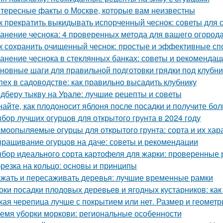
тересные факты о Москве, которые вам неизвестны
к прекратить выкидывать испорченный чеснок: советы для 
анение чеснока: 4 проверенных метода для вашего огород
к сохранить очищенный чеснок: простые и эффективные с
анение чеснока в стеклянных банках: советы и рекомендац
новные шаги для правильной подготовки грядки под клубни
пех в садоводстве: как правильно высадить клубнику
дберу тыкву на Урале: лучшие рецепты и советы
найте, как плодоносит яблоня после посадки и получите бо
бор лучших огурцов для открытого грунта в 2024 году
моопыляемые огурцы для открытого грунта: сорта и их хар
ращивание огурцов на даче: советы и рекомендации
бор идеального сорта картофеля для жарки: проверенные 
резка на кольцо: основы и принципы
жать и пересаживать деревья: лучшие временные рамки
оки посадки плодовых деревьев и ягодных кустарников: как
кая черепица лучше с покрытием или нет. Размер и геометр
емя уборки моркови: региональные особенности