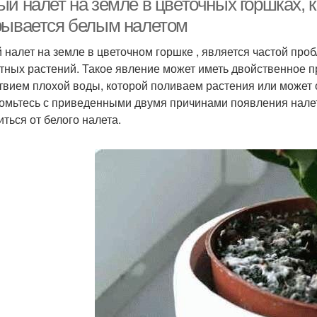
ый налет на земле в цветочных горшках, 
рывается белым налетом
 налет на земле в цветочном горшке , является частой про
тных растений. Такое явление может иметь двойственное 
твием плохой воды, которой поливаем растения или может
омьтесь с приведенными двумя причинами появления налета
иться от белого налета.