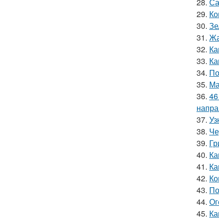
28.
Са
29.
Ко
30.
Зе
31.
Жа
32.
Ка
33.
Ка
34.
По
35.
Ма
36.
46
напра
37.
Уз
38.
Че
39.
Гр
40.
Ка
41.
Ка
42.
Ко
43.
По
44.
Ог
45.
Ка