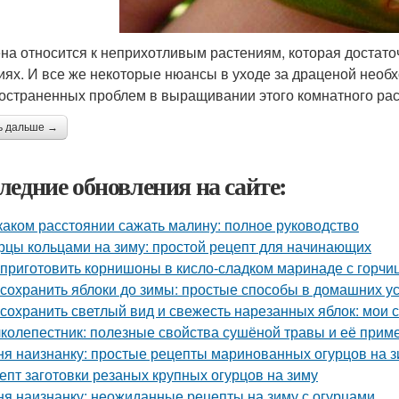
на относится к неприхотливым растениям, которая достато
иях. И все же некоторые нюансы в уходе за драценой необ
остраненных проблем в выращивании этого комнатного рас
ь дальше →
ледние обновления на сайте:
каком расстоянии сажать малину: полное руководство
рцы кольцами на зиму: простой рецепт для начинающих
 приготовить корнишоны в кисло-сладком маринаде с горчи
 сохранить яблоки до зимы: простые способы в домашних у
 сохранить светлый вид и свежесть нарезанных яблок: мои 
колепестник: полезные свойства сушёной травы и её прим
ня наизнанку: простые рецепты маринованных огурцов на 
епт заготовки резаных крупных огурцов на зиму
ня наизнанку: неожиданные рецепты на зиму с огурцами