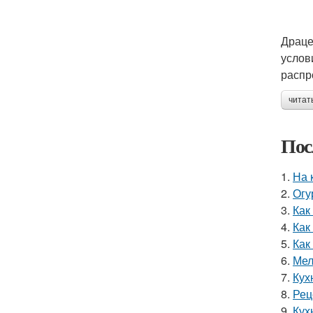
Драце
услов
распр
читат
Пос
1.
На 
2.
Огу
3.
Как
4.
Как
5.
Как
6.
Мел
7.
Кух
8.
Рец
9.
Кух