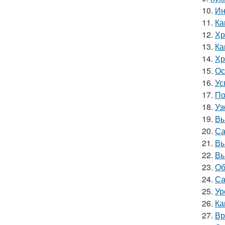
10.
Ин
11.
Ка
12.
Хр
13.
Ка
14.
Хр
15.
Ос
16.
Ус
17.
По
18.
Уз
19.
Вы
20.
Са
21.
Вы
22.
Вы
23.
Об
24.
Са
25.
Ур
26.
Ка
27.
Вр