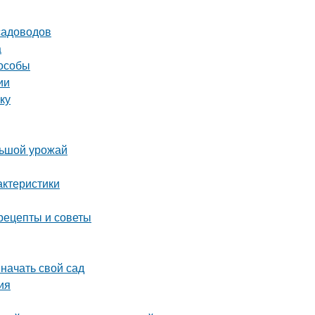
садоводов
а
пособы
ии
ку
льшой урожай
актеристики
рецепты и советы
 начать свой сад
ия