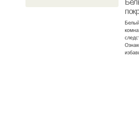
Бел
пок
Белый
комна
следс
Ознак
избав