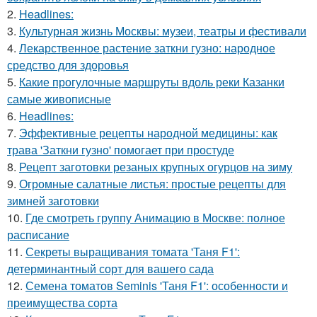
2.
Headlines:
3.
Культурная жизнь Москвы: музеи, театры и фестивали
4.
Лекарственное растение заткни гузно: народное
средство для здоровья
5.
Какие прогулочные маршруты вдоль реки Казанки
самые живописные
6.
Headlines:
7.
Эффективные рецепты народной медицины: как
трава 'Заткни гузно' помогает при простуде
8.
Рецепт заготовки резаных крупных огурцов на зиму
9.
Огромные салатные листья: простые рецепты для
зимней заготовки
10.
Где смотреть группу Анимацию в Москве: полное
расписание
11.
Секреты выращивания томата 'Таня F1':
детерминантный сорт для вашего сада
12.
Семена томатов Seminis 'Таня F1': особенности и
преимущества сорта