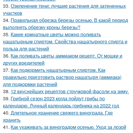
33.
Озеленение тени: лучшие растения для затененных
участков
34.
Правильная обрезка березы осенью. В какой период
выполнять обрезку кроны березы?
35.
Какие комнатные цветы можно поливать
нашатырным спиртом. Свойства нашатырного спирта и
польза для растений
36.
Как поливать цветы аммиаком рецепт. От мошки и
других вредителей
37.
Как подкормить нашатырным спиртом. Как
правильно приготовить раствор нашатыря (аммиака)
для подкормки растений
38.
12 вкуснейших рецептов стручковой фасоли на зиму.
39.
Грибной сезон 2023 когда пойдут грибы по
календарю. Лунный календарь грибника на 2022 год
40.
Длительное хранение свежего винограда. Где
хранить
41.
Как ухаживать за виноградом осенью. Уход за лозой