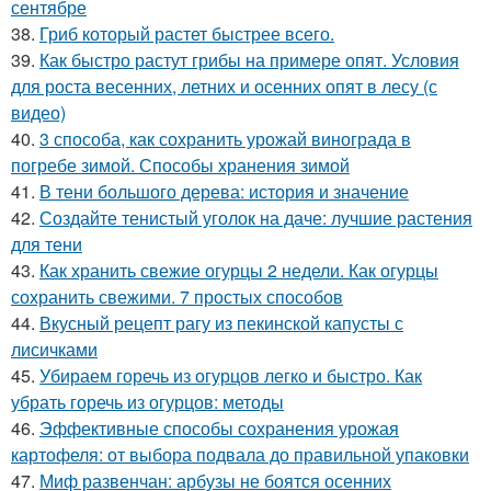
сентябре
38.
Гриб который растет быстрее всего.
39.
Как быстро растут грибы на примере опят. Условия
для роста весенних, летних и осенних опят в лесу (с
видео)
40.
3 способа, как сохранить урожай винограда в
погребе зимой. Способы хранения зимой
41.
В тени большого дерева: история и значение
42.
Создайте тенистый уголок на даче: лучшие растения
для тени
43.
Как хранить свежие огурцы 2 недели. Как огурцы
сохранить свежими. 7 простых способов
44.
Вкусный рецепт рагу из пекинской капусты с
лисичками
45.
Убираем горечь из огурцов легко и быстро. Как
убрать горечь из огурцов: методы
46.
Эффективные способы сохранения урожая
картофеля: от выбора подвала до правильной упаковки
47.
Миф развенчан: арбузы не боятся осенних