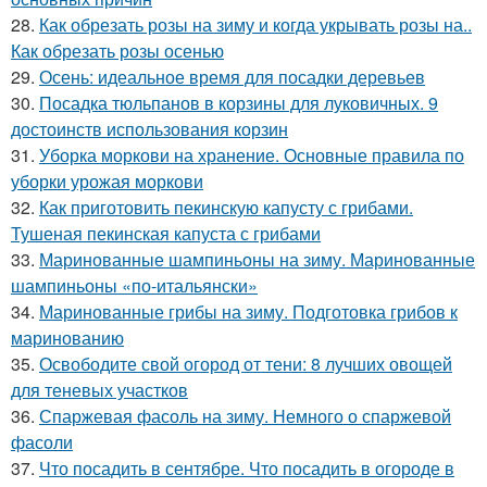
28.
Как обрезать розы на зиму и когда укрывать розы на..
Как обрезать розы осенью
29.
Осень: идеальное время для посадки деревьев
30.
Посадка тюльпанов в корзины для луковичных. 9
достоинств использования корзин
31.
Уборка моркови на хранение. Основные правила по
уборки урожая моркови
32.
Как приготовить пекинскую капусту с грибами.
Тушеная пекинская капуста с грибами
33.
Маринованные шампиньоны на зиму. Маринованные
шампиньоны «по-итальянски»
34.
Маринованные грибы на зиму. Подготовка грибов к
маринованию
35.
Освободите свой огород от тени: 8 лучших овощей
для теневых участков
36.
Спаржевая фасоль на зиму. Немного о спаржевой
фасоли
37.
Что посадить в сентябре. Что посадить в огороде в