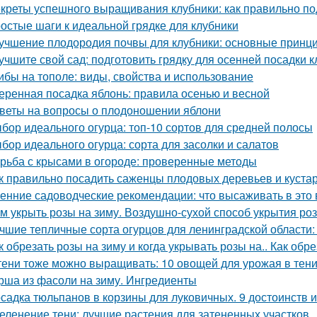
креты успешного выращивания клубники: как правильно по
остые шаги к идеальной грядке для клубники
учшение плодородия почвы для клубники: основные принц
учшите свой сад: подготовить грядку для осенней посадки 
ибы на тополе: виды, свойства и использование
еренная посадка яблонь: правила осенью и весной
веты на вопросы о плодоношении яблони
бор идеального огурца: топ-10 сортов для средней полосы
бор идеального огурца: сорта для засолки и салатов
рьба с крысами в огороде: проверенные методы
к правильно посадить саженцы плодовых деревьев и куста
енние садоводческие рекомендации: что высаживать в это 
м укрыть розы на зиму. Воздушно-сухой способ укрытия роз
чшие тепличные сорта огурцов для ленинградской области:
к обрезать розы на зиму и когда укрывать розы на.. Как обр
тени тоже можно выращивать: 10 овощей для урожая в тен
рша из фасоли на зиму. Ингредиенты
садка тюльпанов в корзины для луковичных. 9 достоинств 
еленение тени: лучшие растения для затененных участков