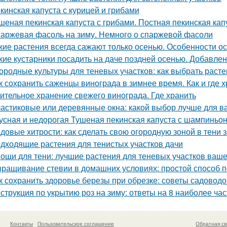
кинская капуста с курицей и грибами
шеная пекинская капуста с грибами. Постная пекинская кап
аржевая фасоль на зиму. Немного о спаржевой фасоли
кие растения всегда сажают только осенью. Особенности о
кие кустарники посадить на даче поздней осенью. Добавлен
ородные культуры для теневых участков: как выбрать расте
к сохранить саженцы винограда в зимнее время. Как и где 
ительное хранение свежего винограда. Где хранить
астиковые или деревянные окна: какой выбор лучше для в
усная и недорогая Тушеная пекинская капуста с шампиньо
довые хитрости: как сделать свою огородную зоной в тени 
дходящие растения для тенистых участков дачи
ощи для тени: лучшие растения для теневых участков ваше
ращивание стевии в домашних условиях: простой способ п
к сохранить здоровье березы при обрезке: советы садоводо
струкция по укрытию роз на зиму: ответы на 8 наиболее ч
Контакты
Пользовательское соглашение
Обратная св