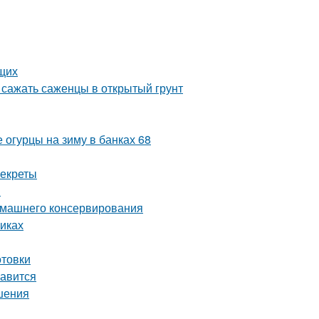
ющих
 сажать саженцы в открытый грунт
 огурцы на зиму в банках 68
секреты
ы
домашнего консервирования
иках
отовки
равится
шения