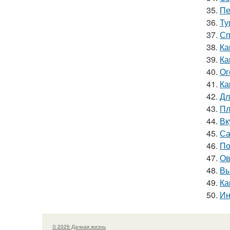
35.
Пе
36.
Ту
37.
Сп
38.
Ка
39.
Ка
40.
Ог
41.
Ка
42.
Дл
43.
Пл
44.
Вк
45.
Са
46.
По
47.
Ов
48.
Вы
49.
Ка
50.
Ин
© 2026 Дачная жизнь