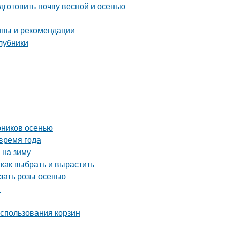
дготовить почву весной и осенью
ипы и рекомендации
клубники
рников осенью
время года
 на зиму
 как выбрать и вырастить
езать розы осенью
и
использования корзин