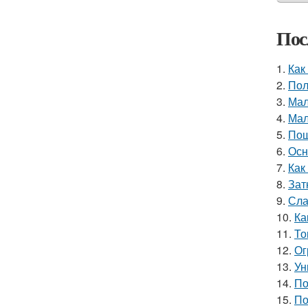
Пос
1.
Как
2.
Пол
3.
Мал
4.
Мал
5.
Пош
6.
Осн
7.
Как
8.
Зат
9.
Сла
10.
Ка
11.
То
12.
Ог
13.
Ун
14.
По
15.
По