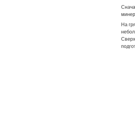
Снача
минер
На гр
небол
Сверх
подго