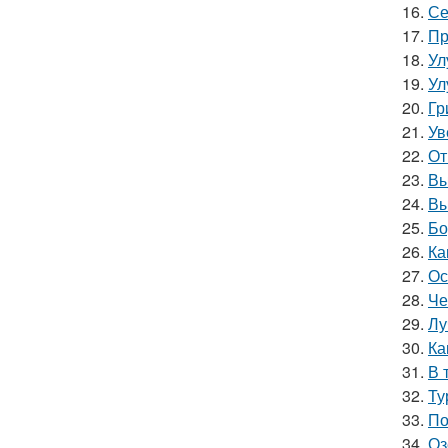
16.
Се
17.
Пр
18.
Ул
19.
Ул
20.
Гр
21.
Ув
22.
От
23.
Вы
24.
Вы
25.
Бо
26.
Ка
27.
Ос
28.
Че
29.
Лу
30.
Ка
31.
В 
32.
Ту
33.
По
34.
Оз