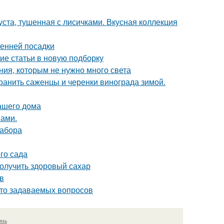
уста, тушенная с лисичками. Вкусная коллекция
сенней посадки
ие статьи в новую подборку
ния, которым не нужно много света
хранить саженцы и черенки винограда зимой.
ашего дома
нами.
забора
го сада
олучить здоровый сахар
в
асто задаваемых вопросов
язь