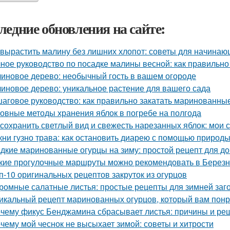
ледние обновления на сайте:
 вырастить малину без лишних хлопот: советы для начина
ное руководство по посадке малины весной: как правильно
иновое дерево: необычный гость в вашем огороде
иновое дерево: уникальное растение для вашего сада
аговое руководство: как правильно закатать маринованные
овные методы хранения яблок в погребе на полгода
 сохранить светлый вид и свежесть нарезанных яблок: мои 
кни гузно трава: как остановить диарею с помощью природ
дкие маринованные огурцы на зиму: простой рецепт для 
кие прогулочные маршруты можно рекомендовать в Березн
п-10 оригинальных рецептов закруток из огурцов
ромные салатные листья: простые рецепты для зимней заг
икальный рецепт маринованных огурцов, который вам пон
чему фикус Бенджамина сбрасывает листья: причины и ре
чему мой чеснок не высыхает зимой: советы и хитрости