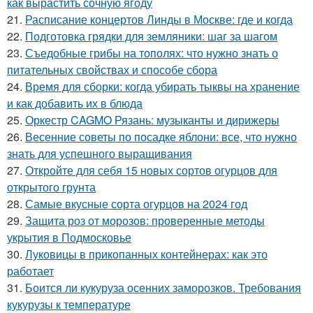
как вырастить сочную ягоду
21.
Расписание концертов Линды в Москве: где и когда
22.
Подготовка грядки для земляники: шаг за шагом
23.
Съедобные грибы на тополях: что нужно знать о
питательных свойствах и способе сбора
24.
Время для сборки: когда убирать тыквы на хранение
и как добавить их в блюда
25.
Оркестр CAGMO Рязань: музыканты и дирижеры
26.
Весенние советы по посадке яблони: все, что нужно
знать для успешного выращивания
27.
Откройте для себя 15 новых сортов огурцов для
открытого грунта
28.
Самые вкусные сорта огурцов на 2024 год
29.
Защита роз от морозов: проверенные методы
укрытия в Подмосковье
30.
Луковицы в прикопанных контейнерах: как это
работает
31.
Боится ли кукуруза осенних заморозков. Требования
кукурузы к температуре