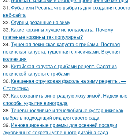
30.
Борьба с крысами в огороде: проверенные методы
31.
Фубаг или Ресана: что выбрать для создания своего
веб-сайта
32.
Огурцы резанные на зиму
33.
Какие корзины лучше использовать.. Почему
плетеные корзины так популярны?
34.
Тушеная пекинская капуста с грибами. Постная
пекинская капуста, тушенная с лисичками. Вкусная
коллекция
35.
Китайская капуста с грибами рецепт. Салат из
пекинской капусты с грибами
36.
Квашеная стручковая фасоль на зиму рецепты. —
Статистика
37.
Как сохранить виноградную лозу зимой. Надежные
способы укрытия винограда
38.
Теневыносливые и тенелюбивые кустарники: как
выбрать подходящий вид для своего сада
39.
Инновационные приемы для осенней посадки
луковичных: секреты успешного дизайна сада