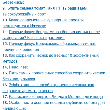
Березниках
9.
Купить семена томат Таня F1: выращиваем
высокоурожайный сорт
10.
Какие современные культурные проекты
реализуются в Ижевске
11.
Почему фикус бенджамина сбросил листья после
замерзания? Как спасти растение
12.
Почему фикус Бенджамина сбрасывает листья:
причины и решения
13.
Как сохранить чеснок до весны: 10 эффективных
методов
14.
Headlines:
15.
Пять самых популярных способов сохранить чеснок
без холодильника
16.
Эффективные способы хранения чеснока: как
сохранить аромат до весны
17.
Расписание концертов Линды в Москве: где и когда
18.
Особенности осенней посадки клубники: советы для
начинающих