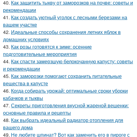
40.
Как защитить тыкву от заморозков на почве: советы и
рекомендации
41.
Как создать уютный уголок с лесными березами на
вашем участке
42.
Идеальные способы сохранения летних яблок в
домашних условиях
43.
Как розы готовятся к зиме: осенние
подготовительные мероприятия
44.
Как спасти замерзшую белокочанную капусту: советы
и рекомендации
45.
Как заморозки помогают сохранить питательные
вещества в капусте
46.
Когда собирать урожай: оптимальные сроки уборки
кабачков и тыквы
47.
Секреты приготовления вкусной жареной вешенки:
основные правила и рецепты
48.
Как выбрать идеальный радиатор отопления для
вашего дома
49.
Не любите шпинат? Вот как заменить его в пироге с