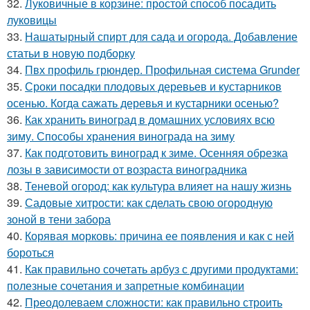
32.
Луковичные в корзине: простой способ посадить
луковицы
33.
Нашатырный спирт для сада и огорода. Добавление
статьи в новую подборку
34.
Пвх профиль грюндер. Профильная система Grunder
35.
Сроки посадки плодовых деревьев и кустарников
осенью. Когда сажать деревья и кустарники осенью?
36.
Как хранить виноград в домашних условиях всю
зиму. Способы хранения винограда на зиму
37.
Как подготовить виноград к зиме. Осенняя обрезка
лозы в зависимости от возраста виноградника
38.
Теневой огород: как культура влияет на нашу жизнь
39.
Садовые хитрости: как сделать свою огородную
зоной в тени забора
40.
Корявая морковь: причина ее появления и как с ней
бороться
41.
Как правильно сочетать арбуз с другими продуктами:
полезные сочетания и запретные комбинации
42.
Преодолеваем сложности: как правильно строить