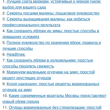
1.
Лучшие сорта моркови, устойчивые к черной гнили:
выбор для вашего сада
2.
Секреты посадки малины: пошаговое руководство
3.
Секреты выращивания малины: как добиться
профессионального результата
4.
Как сохранить яблоки до зимы: простые способы в
домашних условиях
5.
Полное руководство по хранению яблок: правила и
лучшие способы
6.
Headlines:
7.
Как сохранить яблоки в холодильнике: простые
способы продлить свежесть
8.
Маринуем маленькие огурчики на зиму: простой
рецепт хрустящих огурцов
9.
Кухня наизнанку: простые рецепты маринованных
огурцов на зиму
10.
Какие современные кварталы Москвы представляют
новый облик города
11.
Огурцы маринованные без стерилизации: простой