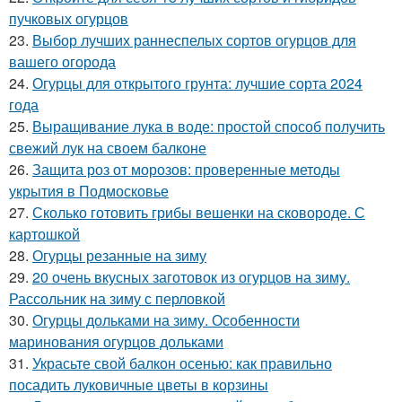
пучковых огурцов
23.
Выбор лучших раннеспелых сортов огурцов для
вашего огорода
24.
Огурцы для открытого грунта: лучшие сорта 2024
года
25.
Выращивание лука в воде: простой способ получить
свежий лук на своем балконе
26.
Защита роз от морозов: проверенные методы
укрытия в Подмосковье
27.
Сколько готовить грибы вешенки на сковороде. С
картошкой
28.
Огурцы резанные на зиму
29.
20 очень вкусных заготовок из огурцов на зиму.
Рассольник на зиму с перловкой
30.
Огурцы дольками на зиму. Особенности
маринования огурцов дольками
31.
Украсьте свой балкон осенью: как правильно
посадить луковичные цветы в корзины