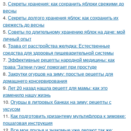
3.
Секреты хранения: как сохранить яблоки свежими до
весны
4.
Секреты долгого хранения яблок: как сохранить их
свежесть до весны
5.
Советы по длительному хранению яблок на даче: мой
личный опыт
6.
Трава от расстройства желудка: Естественные
средства для здоровья пищеварительной системы
7.
Эффективные рецепты народной медицины: как
трава 'Заткни гузно' помогает при простуде
8.
Закрутки огурцов на зиму: простые рецепты для
домашнего консервирования
9.
Лет 20 назад нашла рецепт для мамы: как это
изменило нашу жизнь
10.
Огурцы в литровых банках на зиму: рецепты с
уксусом
11.
Как подготовить хризантему мультифлора к зимовке:
пошаговая инструкция
12.
Все мои друзья и знакомые уже делают так же: