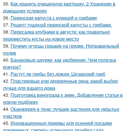
35.
Как хранить очищенную картошку. 2 Хранение в
домашних условиях
36.
Пекинская капуста с курицей и грибами
37.
Рецепт тушеной пекинской капусты с грибами.
38.
Пересадка клубники в августе: как правильно
переместить кусты на новое место
39.
Почему огурцы горькие на грядке. Неправильный
полив
40.
Банановые шкурки, как удобрение. Чем полезна
кожура?
41.
Растут ли грибы без дождя. Цезарский гриб
42.
Пластиковые или деревянные окна: какой выбор
лучше для вашего дома
43.
Подготовка винограда к зиме. Добавление статьи в
новую подборку
44.
Оранжерея в тени: лучшие растения для укрытых
участков
45.
Инновационные приемы для осенней посадки
луковичных: секреты успешного дизайна сада