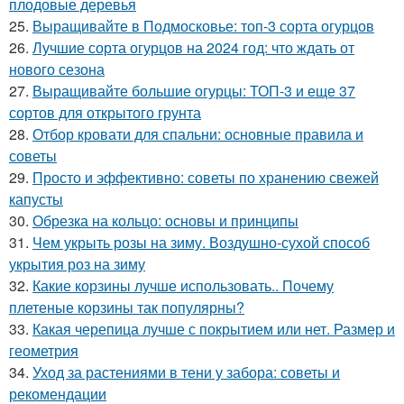
плодовые деревья
25.
Выращивайте в Подмосковье: топ-3 сорта огурцов
26.
Лучшие сорта огурцов на 2024 год: что ждать от
нового сезона
27.
Выращивайте большие огурцы: ТОП-3 и еще 37
сортов для открытого грунта
28.
Отбор кровати для спальни: основные правила и
советы
29.
Просто и эффективно: советы по хранению свежей
капусты
30.
Обрезка на кольцо: основы и принципы
31.
Чем укрыть розы на зиму. Воздушно-сухой способ
укрытия роз на зиму
32.
Какие корзины лучше использовать.. Почему
плетеные корзины так популярны?
33.
Какая черепица лучше с покрытием или нет. Размер и
геометрия
34.
Уход за растениями в тени у забора: советы и
рекомендации