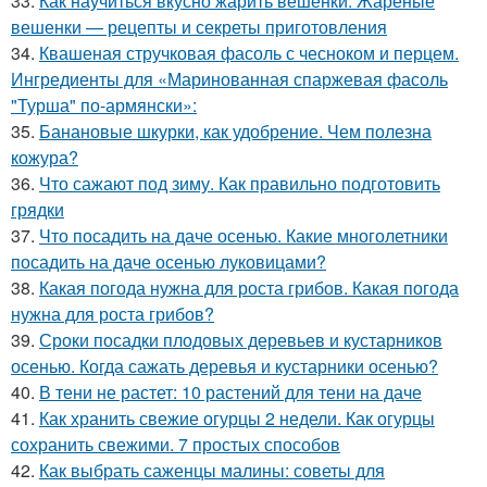
33.
Как научиться вкусно жарить вешенки. Жареные
вешенки — рецепты и секреты приготовления
34.
Квашеная стручковая фасоль с чесноком и перцем.
Ингредиенты для «Маринованная спаржевая фасоль
"Турша" по-армянски»:
35.
Банановые шкурки, как удобрение. Чем полезна
кожура?
36.
Что сажают под зиму. Как правильно подготовить
грядки
37.
Что посадить на даче осенью. Какие многолетники
посадить на даче осенью луковицами?
38.
Какая погода нужна для роста грибов. Какая погода
нужна для роста грибов?
39.
Сроки посадки плодовых деревьев и кустарников
осенью. Когда сажать деревья и кустарники осенью?
40.
В тени не растет: 10 растений для тени на даче
41.
Как хранить свежие огурцы 2 недели. Как огурцы
сохранить свежими. 7 простых способов
42.
Как выбрать саженцы малины: советы для