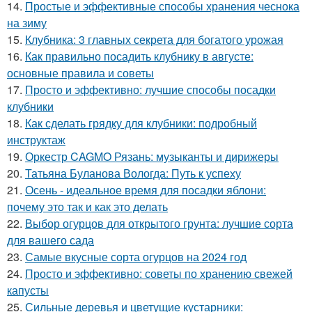
14.
Простые и эффективные способы хранения чеснока
на зиму
15.
Клубника: 3 главных секрета для богатого урожая
16.
Как правильно посадить клубнику в августе:
основные правила и советы
17.
Просто и эффективно: лучшие способы посадки
клубники
18.
Как сделать грядку для клубники: подробный
инструктаж
19.
Оркестр CAGMO Рязань: музыканты и дирижеры
20.
Татьяна Буланова Вологда: Путь к успеху
21.
Осень - идеальное время для посадки яблони:
почему это так и как это делать
22.
Выбор огурцов для открытого грунта: лучшие сорта
для вашего сада
23.
Самые вкусные сорта огурцов на 2024 год
24.
Просто и эффективно: советы по хранению свежей
капусты
25.
Сильные деревья и цветущие кустарники: