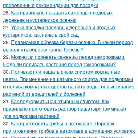
проверенные рекомендации для посадки
26.
Как правильно посадить саженцы плодовых
деревьев и кустарников осенью
27.
Уроки посадки плодовых деревьев и ягодных
кустарников: как начать свой сад
28.
Правильная обрезка березы осенью. В какой период
выполнять обрезку кроны березы?
29.
Можно ли поливать саженцы перед заморозками.
Надо ли поливать растения перед заморозками?
30.
Поливают ли нашатырным спиртом комнатные
цветы. Применение нашатырного спирта для подкормки
и полива комнатных цветов на литр воды: опрыскивание
растений от вредителей и болезней
31.
Как подкормить нашатырным спиртом. Как
правильно приготовить раствор нашатыря (аммиака)
для подкормки растений
32.
Как приготовить грибы в автоклаве. Порядок
приготовления грибов в автоклаве в домашних условиях