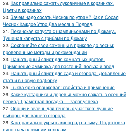
29.
Как правильно сажать луковичные в корзинках.
Цветы в корзинах
30.
Зачем надо сосать Чеснок по утрам? Как я Сосал
Чеснок Каждое Утро Два месяца Подряд.
31.
Пекинская капуста с шампиньонами по Дюкану..
Тушеная капуста с грибами по Дюкану
32.
Сохраняйте свои саженцы в прикопе до весны:
проверенные методы и рекомендации
33.
Нашатырный спирт для комнатных цветов.
Применение аммиака для растений: польза и вред
34.
Нашатырный спирт для сада и огорода. Добавление
статьи в новую подборку
35.
Тыква ярко оранжевая: свойства и применение
36.
Какие кустарники и деревья можно сажать в осенний
период. Грамотная посадка — залог успеха
37.
Овощи и зелень для теневых участков: лучшие
выборы для вашего огорода
38.
Как правильно укрыть виноград на зиму. Подготовка
винограда к зимним холодам