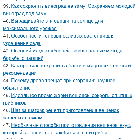
39.
Как сохранить виноград на зиму. Сохраняем молодой
виноград под зиму
40.
Выращивайте эти овощи на солнце для
максимального урожая
41.
Особенности теневыносливых растений для
украшения сада
42.
Осенний уход за яблоней: эффективные методы
борьбы с паршей
43.
Как правильно хранить яблоки в квартире: советы и
рекомендации
44.
Почему дрова трещат при сгорании: научное
объяснение
45.
Идеальное время жарки вешенок: секреты опытных
грибников
46.
Шаг за шагом: рецепт приготовления вешенок
жареных с луком
47.
Необычные способы приготовления вешенок: вкус,
который заставит вас влюбиться в эти грибы