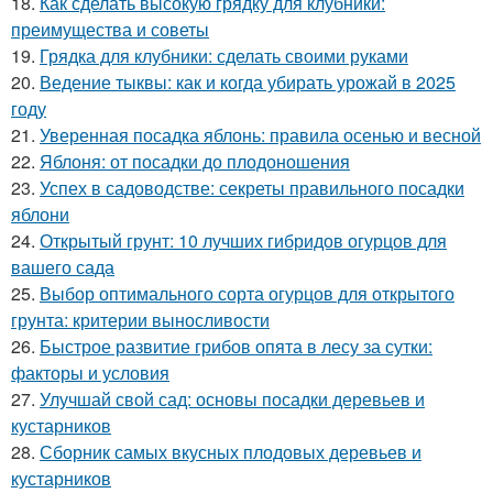
18.
Как сделать высокую грядку для клубники:
преимущества и советы
19.
Грядка для клубники: сделать своими руками
20.
Ведение тыквы: как и когда убирать урожай в 2025
году
21.
Уверенная посадка яблонь: правила осенью и весной
22.
Яблоня: от посадки до плодоношения
23.
Успех в садоводстве: секреты правильного посадки
яблони
24.
Открытый грунт: 10 лучших гибридов огурцов для
вашего сада
25.
Выбор оптимального сорта огурцов для открытого
грунта: критерии выносливости
26.
Быстрое развитие грибов опята в лесу за сутки:
факторы и условия
27.
Улучшай свой сад: основы посадки деревьев и
кустарников
28.
Сборник самых вкусных плодовых деревьев и
кустарников