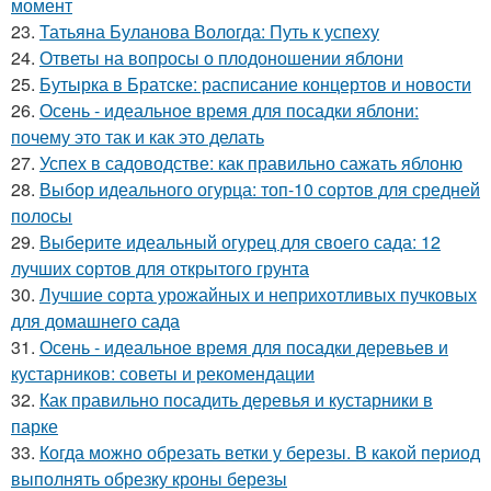
момент
23.
Татьяна Буланова Вологда: Путь к успеху
24.
Ответы на вопросы о плодоношении яблони
25.
Бутырка в Братске: расписание концертов и новости
26.
Осень - идеальное время для посадки яблони:
почему это так и как это делать
27.
Успех в садоводстве: как правильно сажать яблоню
28.
Выбор идеального огурца: топ-10 сортов для средней
полосы
29.
Выберите идеальный огурец для своего сада: 12
лучших сортов для открытого грунта
30.
Лучшие сорта урожайных и неприхотливых пучковых
для домашнего сада
31.
Осень - идеальное время для посадки деревьев и
кустарников: советы и рекомендации
32.
Как правильно посадить деревья и кустарники в
парке
33.
Когда можно обрезать ветки у березы. В какой период
выполнять обрезку кроны березы