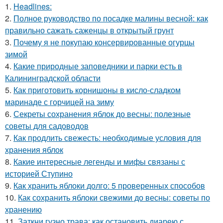
1.
Headlines:
2.
Полное руководство по посадке малины весной: как
правильно сажать саженцы в открытый грунт
3.
Почему я не покупаю консервированные огурцы
зимой
4.
Какие природные заповедники и парки есть в
Калининградской области
5.
Как приготовить корнишоны в кисло-сладком
маринаде с горчицей на зиму
6.
Секреты сохранения яблок до весны: полезные
советы для садоводов
7.
Как продлить свежесть: необходимые условия для
хранения яблок
8.
Какие интересные легенды и мифы связаны с
историей Ступино
9.
Как хранить яблоки долго: 5 проверенных способов
10.
Как сохранить яблоки свежими до весны: советы по
хранению
11.
Заткни гузно трава: как остановить диарею с