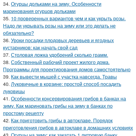
34.
Огурцы дольками на зиму. Особенности
маринования огурцов дольками
35.
10 проверенных вариантов чем и как укрыть розы.
Надо ли укрывать розы на зиму или это делать не
обязательно?
36.
Уроки посадки плодовых деревьев и ягодных
кустарников: как начать свой сад
37.
Столовая ложка удобрений сколько грамм.
38.
Собственный рабочий проект жилого дома.
Программы для проектирования домов самостоятельно
39.
Как вывести мышей с участка навсегда. Травы
40.
Луковичные в корзине: простой способ посадить
луковицы
41.
Особенности консервирования грибов в банках на
зиму. Как мариновать грибы на зиму в банках по
простому рецепту
42.
Как приготовить грибы в автоклаве. Порядок
приготовления грибов в автоклаве в домашних условиях
43.
Огурцы на зиму: как закатать 1 литровую банку