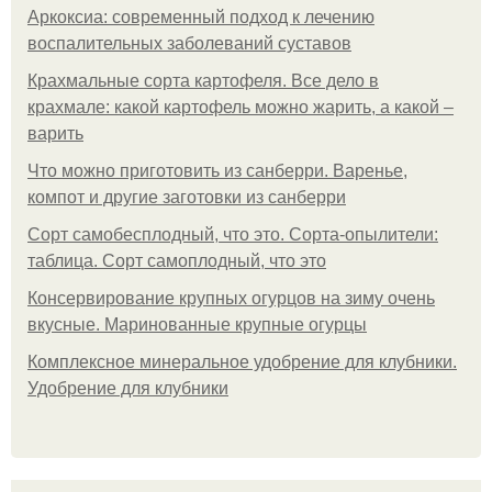
Аркоксиа: современный подход к лечению
воспалительных заболеваний суставов
Крахмальные сорта картофеля. Все дело в
крахмале: какой картофель можно жарить, а какой –
варить
Что можно приготовить из санберри. Варенье,
компот и другие заготовки из санберри
Сорт самобесплодный, что это. Сорта-опылители:
таблица. Сорт самоплодный, что это
Консервирование крупных огурцов на зиму очень
вкусные. Маринованные крупные огурцы
Комплексное минеральное удобрение для клубники.
Удобрение для клубники