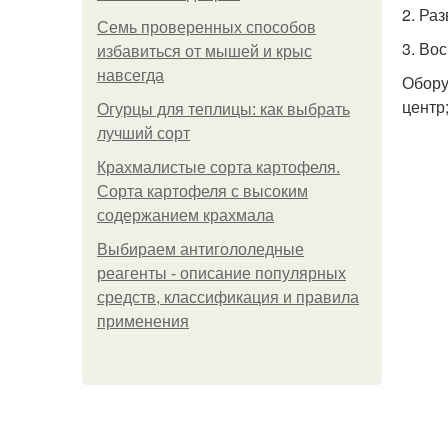
2. Ра
Семь проверенных способов
3. Во
избавиться от мышей и крыс
навсегда
Обору
центр
Огурцы для теплицы: как выбрать
лучший сорт
Крахмалистые сорта картофеля.
Сорта картофеля с высоким
содержанием крахмала
Выбираем антигололедные
реагенты - описание популярных
средств, классификация и правила
применения