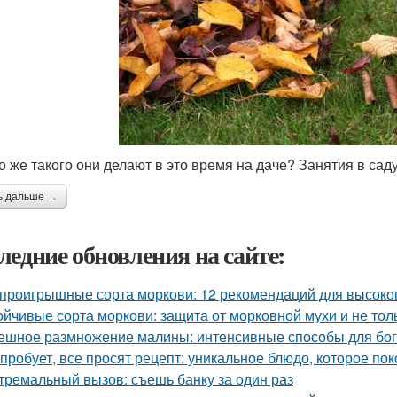
то же такого они делают в это время на даче? Занятия в саду
ь дальше →
ледние обновления на сайте:
проигрышные сорта моркови: 12 рекомендаций для высоко
ойчивые сорта моркови: защита от морковной мухи и не тол
ешное размножение малины: интенсивные способы для бог
 пробует, все просят рецепт: уникальное блюдо, которое пок
тремальный вызов: съешь банку за один раз