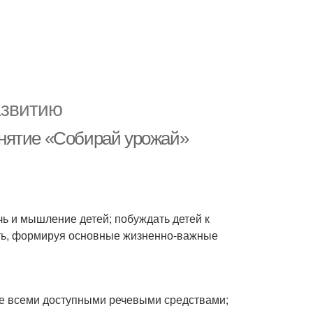
азвитию
нятие «Собирай урожай»
чь и мышление детей; побуждать детей к
сть, формируя основные жизненно-важные
ие всеми доступными речевыми средствами;