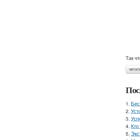
Так ч
читат
Пос
1.
Бес
2.
Уст
3.
Усп
4.
Кто
5.
Экс