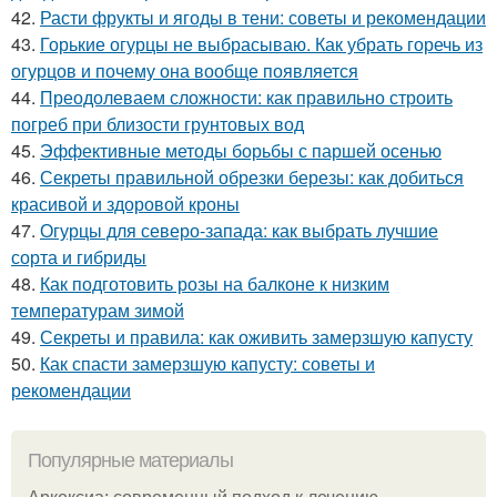
42.
Расти фрукты и ягоды в тени: советы и рекомендации
43.
Горькие огурцы не выбрасываю. Как убрать горечь из
огурцов и почему она вообще появляется
44.
Преодолеваем сложности: как правильно строить
погреб при близости грунтовых вод
45.
Эффективные методы борьбы с паршей осенью
46.
Секреты правильной обрезки березы: как добиться
красивой и здоровой кроны
47.
Огурцы для северо-запада: как выбрать лучшие
сорта и гибриды
48.
Как подготовить розы на балконе к низким
температурам зимой
49.
Секреты и правила: как оживить замерзшую капусту
50.
Как спасти замерзшую капусту: советы и
рекомендации
Популярные материалы