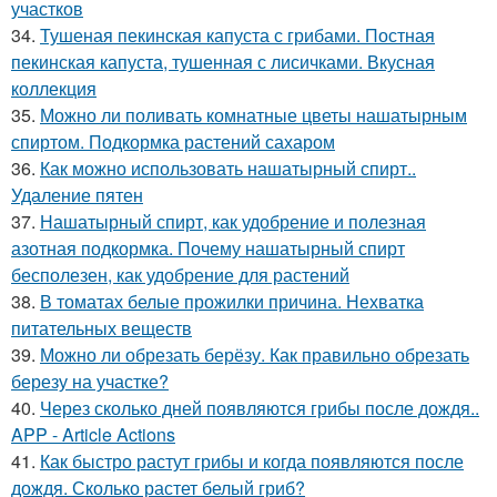
участков
34.
Тушеная пекинская капуста с грибами. Постная
пекинская капуста, тушенная с лисичками. Вкусная
коллекция
35.
Можно ли поливать комнатные цветы нашатырным
спиртом. Подкормка растений сахаром
36.
Как можно использовать нашатырный спирт..
Удаление пятен
37.
Нашатырный спирт, как удобрение и полезная
азотная подкормка. Почему нашатырный спирт
бесполезен, как удобрение для растений
38.
В томатах белые прожилки причина. Нехватка
питательных веществ
39.
Можно ли обрезать берёзу. Как правильно обрезать
березу на участке?
40.
Через сколько дней появляются грибы после дождя..
APP - Article Actions
41.
Как быстро растут грибы и когда появляются после
дождя. Сколько растет белый гриб?