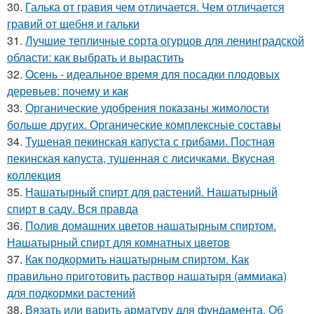
30.
Галька от гравия чем отличается. Чем отличается
гравий от щебня и гальки
31.
Лучшие тепличные сорта огурцов для ленинградской
области: как выбрать и вырастить
32.
Осень - идеальное время для посадки плодовых
деревьев: почему и как
33.
Органические удобрения показаны жимолости
больше других. Органические комплексные составы
34.
Тушеная пекинская капуста с грибами. Постная
пекинская капуста, тушенная с лисичками. Вкусная
коллекция
35.
Нашатырный спирт для растений. Нашатырный
спирт в саду. Вся правда
36.
Полив домашних цветов нашатырным спиртом.
Нашатырный спирт для комнатных цветов
37.
Как подкормить нашатырным спиртом. Как
правильно приготовить раствор нашатыря (аммиака)
для подкормки растений
38.
Вязать или варить арматуру для фундамента. Об