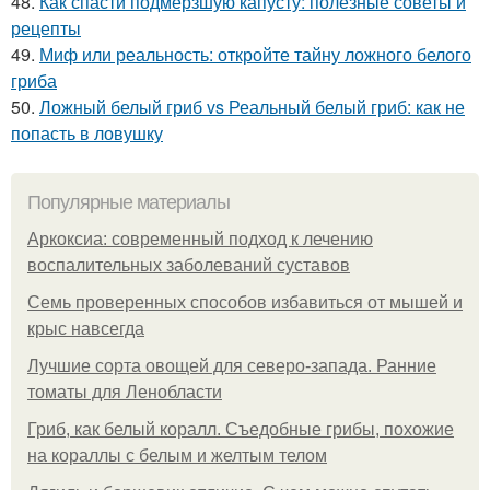
48.
Как спасти подмерзшую капусту: полезные советы и
рецепты
49.
Миф или реальность: откройте тайну ложного белого
гриба
50.
Ложный белый гриб vs Реальный белый гриб: как не
попасть в ловушку
Популярные материалы
Аркоксиа: современный подход к лечению
воспалительных заболеваний суставов
Семь проверенных способов избавиться от мышей и
крыс навсегда
Лучшие сорта овощей для северо-запада. Ранние
томаты для Ленобласти
Гриб, как белый коралл. Съедобные грибы, похожие
на кораллы с белым и желтым телом