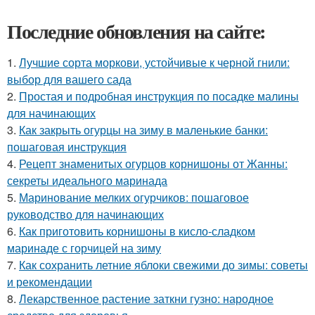
Последние обновления на сайте:
1.
Лучшие сорта моркови, устойчивые к черной гнили:
выбор для вашего сада
2.
Простая и подробная инструкция по посадке малины
для начинающих
3.
Как закрыть огурцы на зиму в маленькие банки:
пошаговая инструкция
4.
Рецепт знаменитых огурцов корнишоны от Жанны:
секреты идеального маринада
5.
Маринование мелких огурчиков: пошаговое
руководство для начинающих
6.
Как приготовить корнишоны в кисло-сладком
маринаде с горчицей на зиму
7.
Как сохранить летние яблоки свежими до зимы: советы
и рекомендации
8.
Лекарственное растение заткни гузно: народное