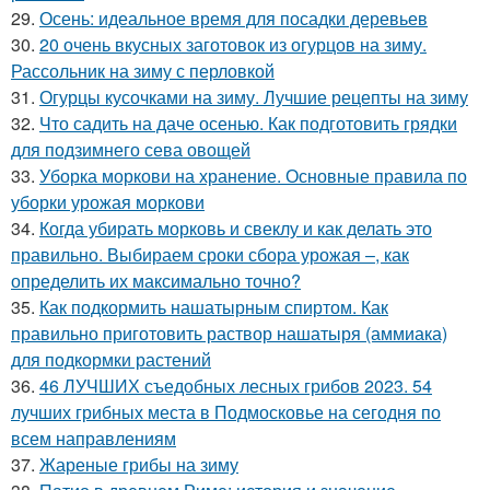
29.
Осень: идеальное время для посадки деревьев
30.
20 очень вкусных заготовок из огурцов на зиму.
Рассольник на зиму с перловкой
31.
Огурцы кусочками на зиму. Лучшие рецепты на зиму
32.
Что садить на даче осенью. Как подготовить грядки
для подзимнего сева овощей
33.
Уборка моркови на хранение. Основные правила по
уборки урожая моркови
34.
Когда убирать морковь и свеклу и как делать это
правильно. Выбираем сроки сбора урожая –, как
определить их максимально точно?
35.
Как подкормить нашатырным спиртом. Как
правильно приготовить раствор нашатыря (аммиака)
для подкормки растений
36.
46 ЛУЧШИХ съедобных лесных грибов 2023. 54
лучших грибных места в Подмосковье на сегодня по
всем направлениям
37.
Жареные грибы на зиму