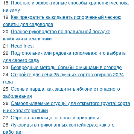
18.
Простые и эффективные способы хранения чеснока
на зиму
19.
Как прекратить выкидывать испорченный чеснок:
советы для садоводов
20.
Полное руководство по правильной посадке
клубники и земляники
21.
Headlines:
22.
Подтопольник или рядовка тополевая: что выбрать
для своего сада
23.
Безвредные методы борьбы с мышами в огороде
24.
Откройте для себя 25 лучших сортов огурцов 2024
года
25.
Осень и парша: как защитить яблони от опасного
заболевания
26.
Самоопыляемые огурцы для открытого грунта: сорта
и их характеристики
27.
Обрезка на кольцо: основы и принципы
28.
Луковицы в прикопанных контейнерах: как это
работает