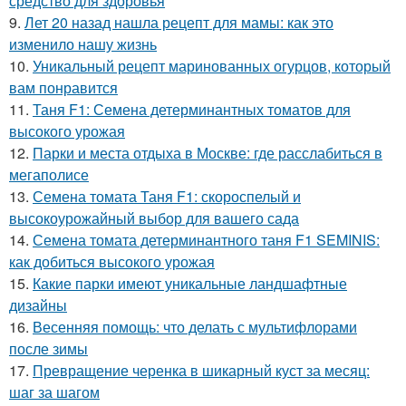
средство для здоровья
9.
Лет 20 назад нашла рецепт для мамы: как это
изменило нашу жизнь
10.
Уникальный рецепт маринованных огурцов, который
вам понравится
11.
Таня F1: Семена детерминантных томатов для
высокого урожая
12.
Парки и места отдыха в Москве: где расслабиться в
мегаполисе
13.
Семена томата Таня F1: скороспелый и
высокоурожайный выбор для вашего сада
14.
Семена томата детерминантного таня F1 SEMINIS:
как добиться высокого урожая
15.
Какие парки имеют уникальные ландшафтные
дизайны
16.
Весенняя помощь: что делать с мультифлорами
после зимы
17.
Превращение черенка в шикарный куст за месяц:
шаг за шагом