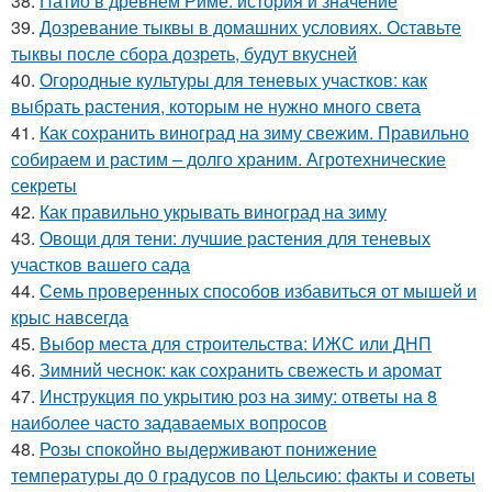
38.
Патио в древнем Риме: история и значение
39.
Дозревание тыквы в домашних условиях. Оставьте
тыквы после сбора дозреть, будут вкусней
40.
Огородные культуры для теневых участков: как
выбрать растения, которым не нужно много света
41.
Как сохранить виноград на зиму свежим. Правильно
собираем и растим – долго храним. Агротехнические
секреты
42.
Как правильно укрывать виноград на зиму
43.
Овощи для тени: лучшие растения для теневых
участков вашего сада
44.
Семь проверенных способов избавиться от мышей и
крыс навсегда
45.
Выбор места для строительства: ИЖС или ДНП
46.
Зимний чеснок: как сохранить свежесть и аромат
47.
Инструкция по укрытию роз на зиму: ответы на 8
наиболее часто задаваемых вопросов
48.
Розы спокойно выдерживают понижение
температуры до 0 градусов по Цельсию: факты и советы