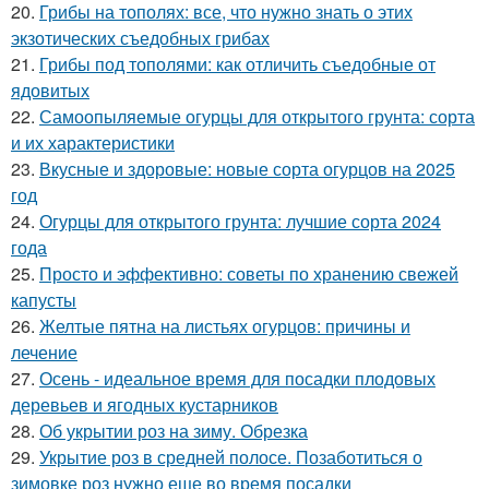
20.
Грибы на тополях: все, что нужно знать о этих
экзотических съедобных грибах
21.
Грибы под тополями: как отличить съедобные от
ядовитых
22.
Самоопыляемые огурцы для открытого грунта: сорта
и их характеристики
23.
Вкусные и здоровые: новые сорта огурцов на 2025
год
24.
Огурцы для открытого грунта: лучшие сорта 2024
года
25.
Просто и эффективно: советы по хранению свежей
капусты
26.
Желтые пятна на листьях огурцов: причины и
лечение
27.
Осень - идеальное время для посадки плодовых
деревьев и ягодных кустарников
28.
Об укрытии роз на зиму. Обрезка
29.
Укрытие роз в средней полосе. Позаботиться о
зимовке роз нужно еще во время посадки