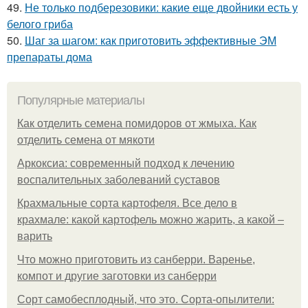
49.
Не только подберезовики: какие еще двойники есть у
белого гриба
50.
Шаг за шагом: как приготовить эффективные ЭМ
препараты дома
Популярные материалы
Как отделить семена помидоров от жмыха. Как
отделить семена от мякоти
Аркоксиа: современный подход к лечению
воспалительных заболеваний суставов
Крахмальные сорта картофеля. Все дело в
крахмале: какой картофель можно жарить, а какой –
варить
Что можно приготовить из санберри. Варенье,
компот и другие заготовки из санберри
Сорт самобесплодный, что это. Сорта-опылители: