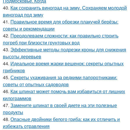
Подмосковье. Когда
40.
Как сохранить виноград на зиму. Сохраняем молодой
виноград под зиму
41.
Правильное время для обрезки плакучей берёзы:
советы и рекомендации
42.
Преодолеваем сложности: как правильно строить
погреб при близости грунтовых вод
43.
Эффективные методы подрезки кроны для снижения
высоты деревьев
44.
Идеальное время жарки вешенок: секреты опытных
грибников
45.
Секреты ухаживания за редкими папоротниками:
советы от опытных садоводов
46.
Как шпинат может помочь вам избавиться от лишних
килограммов
47.
Замените шпинат в своей диете на эти полезные
продукты
48.
Опасные двойники белого гриба: как их отличить и
избежать отравления