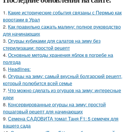
1.
Какие исторические события связаны с Пермью как
воротами в Урал
2.
Как правильно сажать малину: полное руководство
для начинающих
3.
Огурцы кубиками для салатов на зиму без
стерилизации: простой рецепт
4.
Основные методы хранения яблок в погребе на
полгода
5.
Headlines:
6.
Огурцы на зиму: самый вкусный болгарский рецепт,
который полюбится всей семье
7.
Что можно сделать из огурцов на зиму: интересные
идеи
8.
Консервированные огурцы на зиму: простой
пошаговый рецепт для начинающих
9.
Семена САДОВИТА томат Таня F1: 5 семечек для
вашего сада