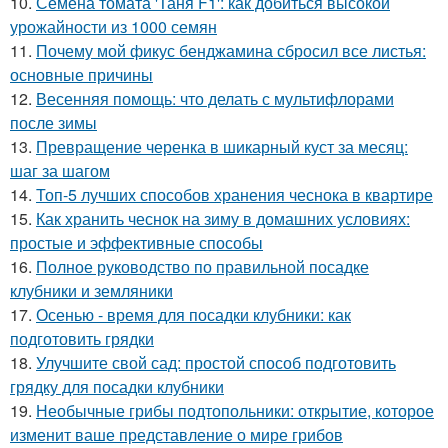
10.
Семена томата 'Таня F1': как добиться высокой
урожайности из 1000 семян
11.
Почему мой фикус бенджамина сбросил все листья:
основные причины
12.
Весенняя помощь: что делать с мультифлорами
после зимы
13.
Превращение черенка в шикарный куст за месяц:
шаг за шагом
14.
Топ-5 лучших способов хранения чеснока в квартире
15.
Как хранить чеснок на зиму в домашних условиях:
простые и эффективные способы
16.
Полное руководство по правильной посадке
клубники и земляники
17.
Осенью - время для посадки клубники: как
подготовить грядки
18.
Улучшите свой сад: простой способ подготовить
грядку для посадки клубники
19.
Необычные грибы подтопольники: открытие, которое
изменит ваше представление о мире грибов