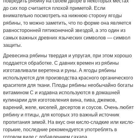
повредить рябину на своем дворе в некоторых местах
до сих пор считается плохой приметой. Если
внимательно посмотреть на нижнюю сторону ягоды
рябины, то можно заметить, что по форме она является
равносторонней пятиконечной звездой, а это один из
самых важных древних языческих символов — символ
защиты.
Древесина рябины твердая и упругая, при этом хорошо
поддается обработке. С давних времен из рябины
изготавливали веретена и руны. А ягоды рябины
используются для производства красного органического
красителя для ткани. Плоды рябины необычайно богаты
витамином С и издавна используются в домашней
кулинарии для изготовления вина, пива, джемов,
варений, желе, киселей, десертов и соусов. Очень любят
рябину и птицы, для которых это важный источник
пропитания зимой. На вкус они кисло-сладкие или кисло-
горькие, последние рекомендуется употреблять в
готовом виде с добавлением сахара.