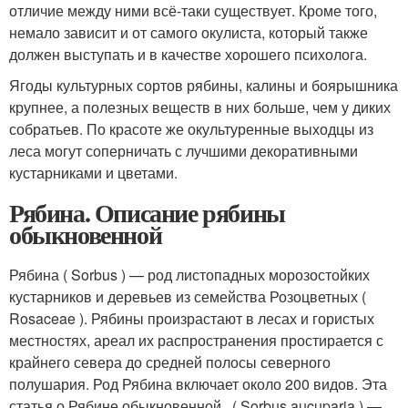
отличие между ними всё-таки существует. Кроме того,
немало зависит и от самого окулиста, который также
должен выступать и в качестве хорошего психолога.
Ягоды культурных сортов рябины, калины и боярышника
крупнее, а полезных веществ в них больше, чем у диких
собратьев. По красоте же окультуренные выходцы из
леса могут соперничать с лучшими декоративными
кустарниками и цветами.
Рябина. Описание рябины
обыкновенной
Рябина ( Sorbus ) — род листопадных морозостойких
кустарников и деревьев из семейства Розоцветных (
Rosaceae ). Рябины произрастают в лесах и гористых
местностях, ареал их распространения простирается с
крайнего севера до средней полосы северного
полушария. Род Рябина включает около 200 видов. Эта
статья о Рябине обыкновенной ( Sorbus aucuparia ) —