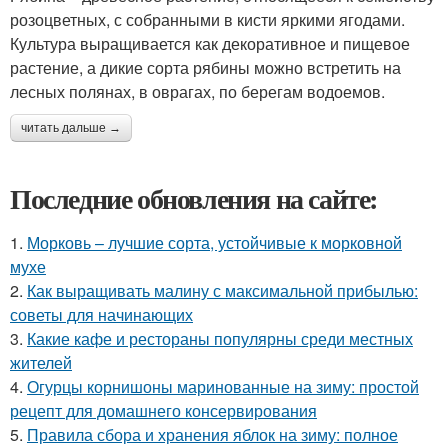
розоцветных, с собранными в кисти яркими ягодами.
Культура выращивается как декоративное и пищевое
растение, а дикие сорта рябины можно встретить на
лесных полянах, в оврагах, по берегам водоемов.
читать дальше →
Последние обновления на сайте:
1.
Морковь – лучшие сорта, устойчивые к морковной
мухе
2.
Как выращивать малину с максимальной прибылью:
советы для начинающих
3.
Какие кафе и рестораны популярны среди местных
жителей
4.
Огурцы корнишоны маринованные на зиму: простой
рецепт для домашнего консервирования
5.
Правила сбора и хранения яблок на зиму: полное