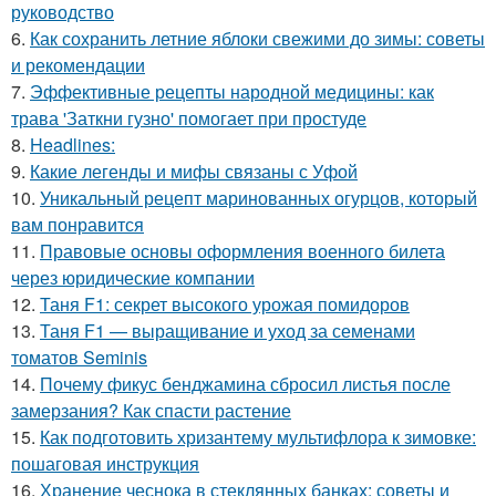
руководство
6.
Как сохранить летние яблоки свежими до зимы: советы
и рекомендации
7.
Эффективные рецепты народной медицины: как
трава 'Заткни гузно' помогает при простуде
8.
Headlines:
9.
Какие легенды и мифы связаны с Уфой
10.
Уникальный рецепт маринованных огурцов, который
вам понравится
11.
Правовые основы оформления военного билета
через юридические компании
12.
Таня F1: секрет высокого урожая помидоров
13.
Таня F1 — выращивание и уход за семенами
томатов Seminis
14.
Почему фикус бенджамина сбросил листья после
замерзания? Как спасти растение
15.
Как подготовить хризантему мультифлора к зимовке:
пошаговая инструкция
16.
Хранение чеснока в стеклянных банках: советы и