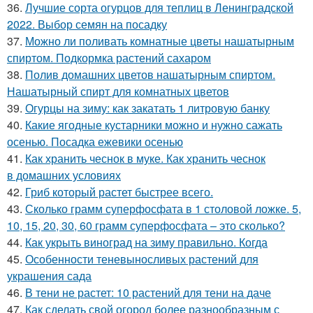
36.
Лучшие сорта огурцов для теплиц в Ленинградской
2022. Выбор семян на посадку
37.
Можно ли поливать комнатные цветы нашатырным
спиртом. Подкормка растений сахаром
38.
Полив домашних цветов нашатырным спиртом.
Нашатырный спирт для комнатных цветов
39.
Огурцы на зиму: как закатать 1 литровую банку
40.
Какие ягодные кустарники можно и нужно сажать
осенью. Посадка ежевики осенью
41.
Как хранить чеснок в муке. Как хранить чеснок
в домашних условиях
42.
Гриб который растет быстрее всего.
43.
Сколько грамм суперфосфата в 1 столовой ложке. 5,
10, 15, 20, 30, 60 грамм суперфосфата – это сколько?
44.
Как укрыть виноград на зиму правильно. Когда
45.
Особенности теневыносливых растений для
украшения сада
46.
В тени не растет: 10 растений для тени на даче
47.
Как сделать свой огород более разнообразным с