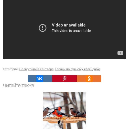
Категории:
Пеларгонии в сентябре
,
Герани по лунному календарю
Читайте также