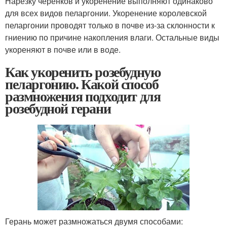
Нарезку черенков и укоренение выполняют одинаково
для всех видов пеларгонии. Укоренение королевской
пеларгонии проводят только в почве из-за склонности к
гниению по причине накопления влаги. Остальные виды
укореняют в почве или в воде.
Как укоренить розебудную
пеларгонию. Какой способ
размножения подходит для
розебудной герани
Герань может размножаться двумя способами: