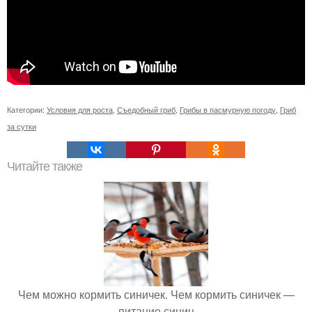
Категории:
Условия для роста
,
Съедобный гриб
,
Грибы в пасмурную погоду
,
Гриб
за сутки
Читайте также
Чем можно кормить синичек. Чем кормить синичек —
питание синиц