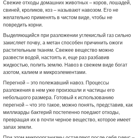
Свежие отходы домашних животных – коров, лошадей,
свиней, кроликов, коз – называют навозом. Его не
желательно применять в чистом виде, чтобы не
повредить корни.
Выделяющийся при разложении углекислый газ сильно
закисляет почву, а метан способен причинить ожоги
растительным тканям. Свежее вещество можно
развести водой, настоять и, еще раз разбавив
жидкостью, полить землю. Навоз в свежем виде богат
азотом, калием и микроэлементами.
Перегной – это полежавший навоз. Процессы
разложения в нем уже произошли и частицы его
небольшого размера. Готовый к использованию
перегной – что это такое, можно понять, представив, как
миллиарды бактерий постепенно поедают отходы,
превращая их в почти черное вещество, которое имеет
запах земли.
При этом микроорганизмы оставляют после себя гумус –