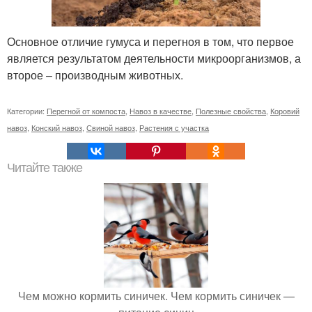
Основное отличие гумуса и перегноя в том, что первое
является результатом деятельности микроорганизмов, а
второе – производным животных.
Категории:
Перегной от компоста
,
Навоз в качестве
,
Полезные свойства
,
Коровий
навоз
,
Конский навоз
,
Свиной навоз
,
Растения с участка
Читайте также
Чем можно кормить синичек. Чем кормить синичек —