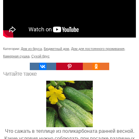
Категории:
Дом из бруса
,
Бюджетный дом
,
Дом для постоянного проживания
,
Камерная сушка
,
Сухой брус
Читайте также
Что сажать в теплице из поликарбоната ранней весной.
Какие условия нужно соблюдать при посадке различных