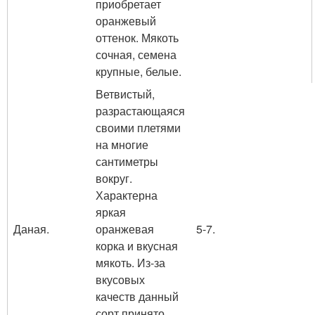
приобретает
оранжевый
оттенок. Мякоть
сочная, семена
крупные, белые.
Ветвистый,
разрастающаяся
своими плетями
на многие
сантиметры
вокруг.
Характерна
яркая
Даная.
оранжевая
5-7.
корка и вкусная
мякоть. Из-за
вкусовых
качеств данный
сорт принято