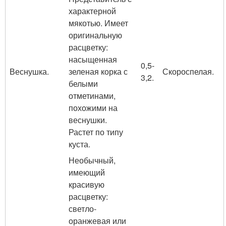
характерной
мякотью. Имеет
оригинальную
расцветку:
насыщенная
0,5-
Веснушка.
зеленая корка с
Скороспелая.
3,2.
белыми
отметинами,
похожими на
веснушки.
Растет по типу
куста.
Необычный,
имеющий
красивую
расцветку:
светло-
оранжевая или