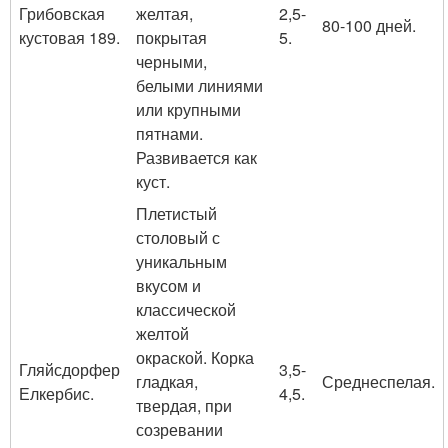
Грибовская
желтая,
2,5-
80-100 дней.
кустовая 189.
покрытая
5.
черными,
белыми линиями
или крупными
пятнами.
Развивается как
куст.
Плетистый
столовый с
уникальным
вкусом и
классической
желтой
окраской. Корка
Гляйсдорфер
3,5-
гладкая,
Среднеспелая.
Елкербис.
4,5.
твердая, при
созревании