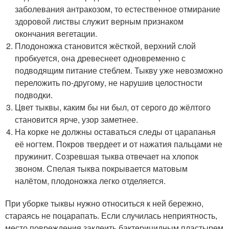
заболевания антракозом, то естественное отмирание
здоровой листвы служит верным признаком
окончания вегетации.
Плодоножка становится жёсткой, верхний слой
пробкуется, она древеснеет одновременно с
подводящим питание стеблем. Тыкву уже невозможно
переложить по-другому, не нарушив целостности
подводки.
Цвет тыквы, каким бы ни был, от серого до жёлтого
становится ярче, узор заметнее.
На корке не должны оставаться следы от царапанья
её ногтем. Покров твердеет и от нажатия пальцами не
пружинит. Созревшая тыква отвечает на хлопок
звоном. Спелая тыква покрывается матовым
налётом, плодоножка легко отделяется.
При уборке тыквы нужно относиться к ней бережно,
стараясь не поцарапать. Если случилась неприятность,
место повреждения заклеить бактерицидным пластырем